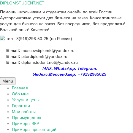
Skip
DIPLOMSTUDENT.NET
to
Помощь школьникам и студентам онлайн по всей России.
content
Аутсорсинговые услуги для бизнеса на заказ. Консалтинговые
услуги для бизнеса на заказ. Без посредников, без предоплаты!
Большой опыт! Качество!
тел.: 8(919)296-50-25 (по России)
E-mail:
moscowdiplom5@yandex.ru
E-mail:
piterdiplom5@yandex.ru
E-mail:
diplomstudent.net@yandex.ru
MAX, WhatsApp, Telegram,
Яндекс.Мессенджер:
+79192965025
Menu
Главная
Обо мне
Услуги и цены
Гарантии
Мои работы
Преимущества
Примеры ВКР
Примеры презентаций