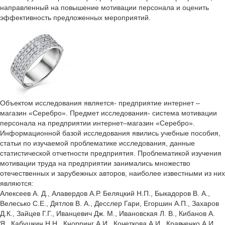
направленный на повышение мотивации персонала и оценить
эффективность предложенных мероприятий.
Объектом исследования является- предприятие интернет –
магазин «Серебро». Предмет исследования- система мотивации
персонала на предприятии интернет–магазин «Серебро».
Информационной базой исследования явились учебные пособия,
статьи по изучаемой проблематике исследования, данные
статистической отчетности предприятия. Проблематикой изучения
мотивации труда на предприятии занимались множество
отечественных и зарубежных авторов, наиболее известными из них
являются:
Алексеев А. Д., Алавердов А.Р. Беляцкий Н.П., Быкадоров В. А.,
Велесько С.Е., Дятлов В. А., Десслер Гари, Егоршин А.П., Захаров
Д.К., Зайцев Г.Г., Иванцевич Дж. М., Ивановская Л. В., Кибанов А.
Я., Кабушкин Н.Н., Кнорринг А.И., Кочеткова А.И., Кравченко А.И.,