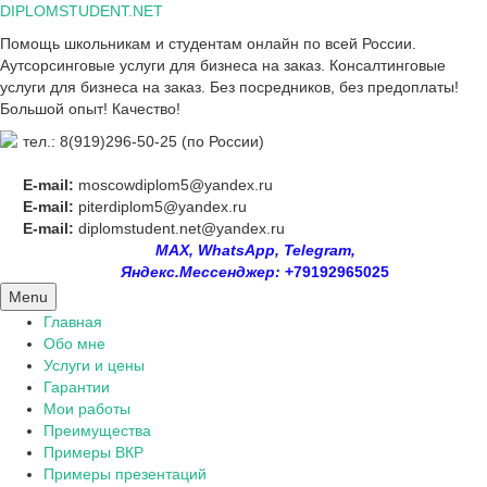
Skip
DIPLOMSTUDENT.NET
to
Помощь школьникам и студентам онлайн по всей России.
content
Аутсорсинговые услуги для бизнеса на заказ. Консалтинговые
услуги для бизнеса на заказ. Без посредников, без предоплаты!
Большой опыт! Качество!
тел.: 8(919)296-50-25 (по России)
E-mail:
moscowdiplom5@yandex.ru
E-mail:
piterdiplom5@yandex.ru
E-mail:
diplomstudent.net@yandex.ru
MAX, WhatsApp, Telegram,
Яндекс.Мессенджер:
+79192965025
Menu
Главная
Обо мне
Услуги и цены
Гарантии
Мои работы
Преимущества
Примеры ВКР
Примеры презентаций