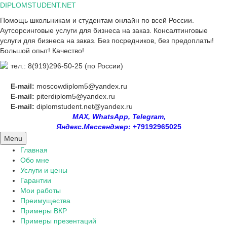
Skip
DIPLOMSTUDENT.NET
to
Помощь школьникам и студентам онлайн по всей России.
content
Аутсорсинговые услуги для бизнеса на заказ. Консалтинговые
услуги для бизнеса на заказ. Без посредников, без предоплаты!
Большой опыт! Качество!
тел.: 8(919)296-50-25 (по России)
E-mail:
moscowdiplom5@yandex.ru
E-mail:
piterdiplom5@yandex.ru
E-mail:
diplomstudent.net@yandex.ru
MAX, WhatsApp, Telegram,
Яндекс.Мессенджер:
+79192965025
Menu
Главная
Обо мне
Услуги и цены
Гарантии
Мои работы
Преимущества
Примеры ВКР
Примеры презентаций