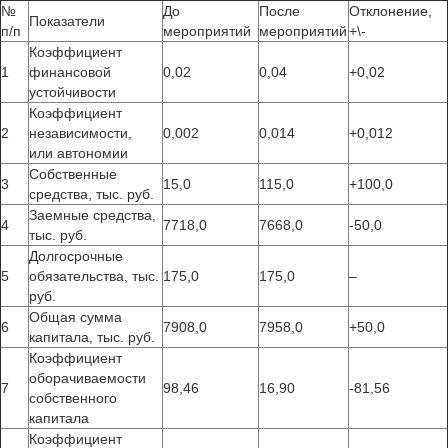
№
До
После
Отклонение,
Показатели
п/п
мероприятий
мероприятий
+\-
Коэффициент
1
финансовой
0,02
0,04
+0,02
устойчивости
Коэффициент
2
независимости,
0,002
0,014
+0,012
или автономии
Собственные
3
15,0
115,0
+100,0
средства, тыс. руб.
Заемные средства,
4
7718,0
7668,0
-50,0
тыс. руб.
Долгосрочные
5
обязательства, тыс.
175,0
175,0
–
руб.
Общая сумма
6
7908,0
7958,0
+50,0
капитала, тыс. руб.
Коэффициент
оборачиваемости
7
98,46
16,90
-81,56
собственного
капитала
Коэффициент