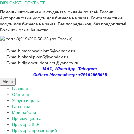
Skip
DIPLOMSTUDENT.NET
to
Помощь школьникам и студентам онлайн по всей России.
content
Аутсорсинговые услуги для бизнеса на заказ. Консалтинговые
услуги для бизнеса на заказ. Без посредников, без предоплаты!
Большой опыт! Качество!
тел.: 8(919)296-50-25 (по России)
E-mail:
moscowdiplom5@yandex.ru
E-mail:
piterdiplom5@yandex.ru
E-mail:
diplomstudent.net@yandex.ru
MAX, WhatsApp, Telegram,
Яндекс.Мессенджер:
+79192965025
Menu
Главная
Обо мне
Услуги и цены
Гарантии
Мои работы
Преимущества
Примеры ВКР
Примеры презентаций