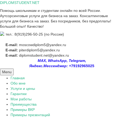
Skip
DIPLOMSTUDENT.NET
to
Помощь школьникам и студентам онлайн по всей России.
content
Аутсорсинговые услуги для бизнеса на заказ. Консалтинговые
услуги для бизнеса на заказ. Без посредников, без предоплаты!
Большой опыт! Качество!
тел.: 8(919)296-50-25 (по России)
E-mail:
moscowdiplom5@yandex.ru
E-mail:
piterdiplom5@yandex.ru
E-mail:
diplomstudent.net@yandex.ru
MAX, WhatsApp, Telegram,
Яндекс.Мессенджер:
+79192965025
Menu
Главная
Обо мне
Услуги и цены
Гарантии
Мои работы
Преимущества
Примеры ВКР
Примеры презентаций