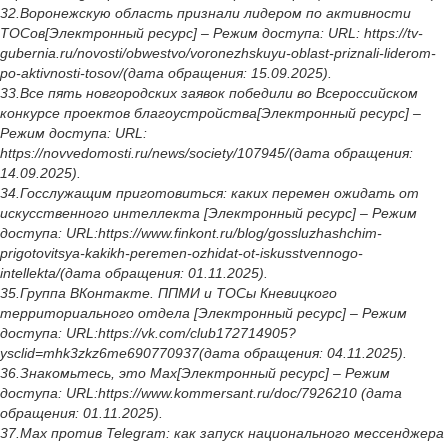
32.Воронежскую область признали лидером по активности
ТОСов[Электронный ресурс] – Режим доступа: URL: https://tv-
gubernia.ru/novosti/obwestvo/voronezhskuyu-oblast-priznali-liderom-
po-aktivnosti-tosov/(дата обращения: 15.09.2025).
33.Все пять новгородских заявок победили во Всероссийском
конкурсе проектов благоустройства[Электронный ресурс] –
Режим доступа: URL:
https://novvedomosti.ru/news/society/107945/(дата обращения:
14.09.2025).
34.Госслужащим приготовиться: каких перемен ожидать от
искусственного интеллекта [Электронный ресурс] – Режим
доступа: URL:https://www.finkont.ru/blog/gossluzhashchim-
prigotovitsya-kakikh-peremen-ozhidat-ot-iskusstvennogo-
intellekta/(дата обращения: 01.11.2025).
35.Группа ВКонтакте. ППМИ и ТОСы Кневицкого
территориального отдела [Электронный ресурс] – Режим
доступа: URL:https://vk.com/club172714905?
ysclid=mhk3zkz6me690770937(дата обращения: 04.11.2025).
36.Знакомьтесь, это Max[Электронный ресурс] – Режим
доступа: URL:https://www.kommersant.ru/doc/7926210 (дата
обращения: 01.11.2025).
37.Max против Telegram: как запуск национального мессенджера