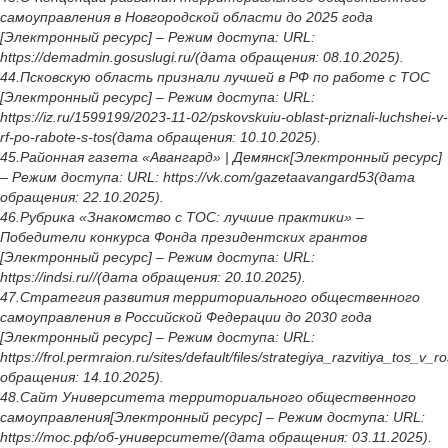
самоуправления в Новгородской области до 2025 года
[Электронный ресурс] – Режим доступа: URL:
https://demadmin.gosuslugi.ru/(дата обращения: 08.10.2025).
44.Псковскую область признали лучшей в РФ по работе с ТОС
[Электронный ресурс] – Режим доступа: URL:
https://iz.ru/1599199/2023-11-02/pskovskuiu-oblast-priznali-luchshei-v-
rf-po-rabote-s-tos(дата обращения: 10.10.2025).
45.Районная газета «Авангард» | Демянск[Электронный ресурс]
– Режим доступа: URL: https://vk.com/gazetaavangard53(дата
обращения: 22.10.2025).
46.Рубрика «Знакомство с ТОС: лучшие практики» –
Победители конкурса Фонда президентских грантов
[Электронный ресурс] – Режим доступа: URL:
https://indsi.ru//(дата обращения: 20.10.2025).
47.Стратегия развития территориального общественного
самоуправления в Российской Федерации до 2030 года
[Электронный ресурс] – Режим доступа: URL:
https://frol.permraion.ru/sites/default/files/strategiya_razvitiya_tos_
обращения: 14.10.2025).
48.Сайт Университета территориального общественного
самоуправления[Электронный ресурс] – Режим доступа: URL:
https://тос.рф/об-университете/(дата обращения: 03.11.2025).