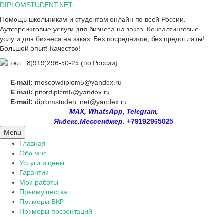
Skip
DIPLOMSTUDENT.NET
to
Помощь школьникам и студентам онлайн по всей России.
content
Аутсорсинговые услуги для бизнеса на заказ. Консалтинговые
услуги для бизнеса на заказ. Без посредников, без предоплаты!
Большой опыт! Качество!
тел.: 8(919)296-50-25 (по России)
E-mail:
moscowdiplom5@yandex.ru
E-mail:
piterdiplom5@yandex.ru
E-mail:
diplomstudent.net@yandex.ru
MAX, WhatsApp, Telegram,
Яндекс.Мессенджер:
+79192965025
Menu
Главная
Обо мне
Услуги и цены
Гарантии
Мои работы
Преимущества
Примеры ВКР
Примеры презентаций