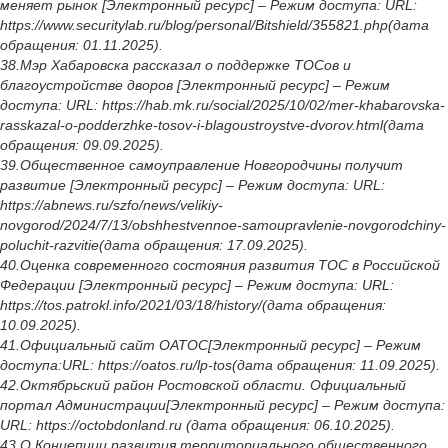
меняет рынок [Электронный ресурс] – Режим доступа: URL:
https://www.securitylab.ru/blog/personal/Bitshield/355821.php(дата
обращения: 01.11.2025).
38.Мэр Хабаровска рассказал о поддержке ТОСов и
благоустройстве дворов [Электронный ресурс] – Режим
доступа: URL: https://hab.mk.ru/social/2025/10/02/mer-khabarovska-
rasskazal-o-podderzhke-tosov-i-blagoustroystve-dvorov.html(дата
обращения: 09.09.2025).
39.Общественное самоуправление Новгородчины получит
развитие [Электронный ресурс] – Режим доступа: URL:
https://abnews.ru/szfo/news/velikiy-
novgorod/2024/7/13/obshhestvennoe-samoupravlenie-novgorodchiny-
poluchit-razvitie(дата обращения: 17.09.2025).
40.Оценка современного состояния развития ТОС в Российской
Федерации [Электронный ресурс] – Режим доступа: URL:
https://tos.patrokl.info/2021/03/18/history/(дата обращения:
10.09.2025).
41.Официальный сайт ОАТОС[Электронный ресурс] – Режим
доступа:URL: https://oatos.ru/lp-tos(дата обращения: 11.09.2025).
42.Октябрьский район Ростовской области. Официальный
портал Администрации[Электронный ресурс] – Режим доступа:
URL: https://octobdonland.ru (дата обращения: 06.10.2025).
43.О Концепции развития территориального общественного