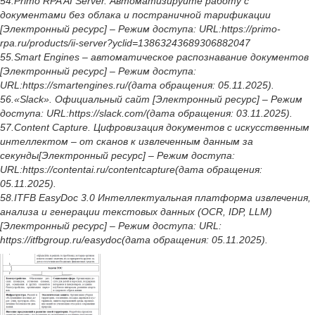
54.Primo RPA AI Server. Автоматизируйте работу с
документами без облака и постраничной тарификации
[Электронный ресурс] – Режим доступа: URL:https://primo-
rpa.ru/products/ii-server?yclid=13863243689306882047
55.Smart Engines – автоматическое распознавание документов
[Электронный ресурс] – Режим доступа:
URL:https://smartengines.ru/(дата обращения: 05.11.2025).
56.«Slack». Официальный сайт [Электронный ресурс] – Режим
доступа: URL:https://slack.com/(дата обращения: 03.11.2025).
57.Content Capture. Цифровизация документов с искусственным
интеллектом – от сканов к извлеченным данным за
секунды[Электронный ресурс] – Режим доступа:
URL:https://contentai.ru/contentcapture(дата обращения:
05.11.2025).
58.ITFB EasyDoc 3.0 Интеллектуальная платформа извлечения,
анализа и генерации текстовых данных (OCR, IDP, LLM)
[Электронный ресурс] – Режим доступа: URL:
https://itfbgroup.ru/easydoc(дата обращения: 05.11.2025).