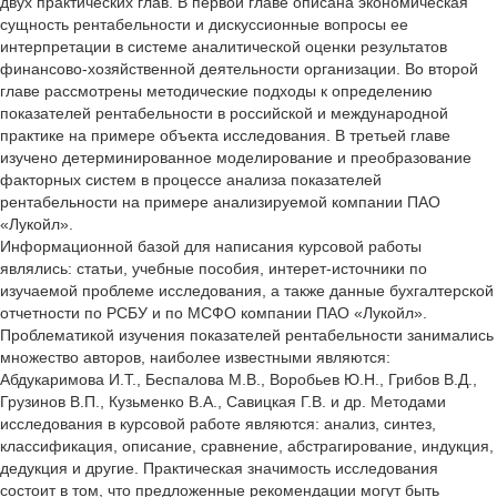
двух практических глав. В первой главе описана экономическая
сущность рентабельности и дискуссионные вопросы ее
интерпретации в системе аналитической оценки результатов
финансово-хозяйственной деятельности организации. Во второй
главе рассмотрены методические подходы к определению
показателей рентабельности в российской и международной
практике на примере объекта исследования. В третьей главе
изучено детерминированное моделирование и преобразование
факторных систем в процессе анализа показателей
рентабельности на примере анализируемой компании ПАО
«Лукойл».
Информационной базой для написания курсовой работы
являлись: статьи, учебные пособия, интерет-источники по
изучаемой проблеме исследования, а также данные бухгалтерской
отчетности по РСБУ и по МСФО компании ПАО «Лукойл».
Проблематикой изучения показателей рентабельности занимались
множество авторов, наиболее известными являются:
Абдукаримова И.Т., Беспалова М.В., Воробьев Ю.Н., Грибов В.Д.,
Грузинов В.П., Кузьменко В.А., Савицкая Г.В. и др. Методами
исследования в курсовой работе являются: анализ, синтез,
классификация, описание, сравнение, абстрагирование, индукция,
дедукция и другие. Практическая значимость исследования
состоит в том, что предложенные рекомендации могут быть