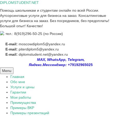
Skip
DIPLOMSTUDENT.NET
to
Помощь школьникам и студентам онлайн по всей России.
content
Аутсорсинговые услуги для бизнеса на заказ. Консалтинговые
услуги для бизнеса на заказ. Без посредников, без предоплаты!
Большой опыт! Качество!
тел.: 8(919)296-50-25 (по России)
E-mail:
moscowdiplom5@yandex.ru
E-mail:
piterdiplom5@yandex.ru
E-mail:
diplomstudent.net@yandex.ru
MAX, WhatsApp, Telegram,
Яндекс.Мессенджер:
+79192965025
Menu
Главная
Обо мне
Услуги и цены
Гарантии
Мои работы
Преимущества
Примеры ВКР
Примеры презентаций