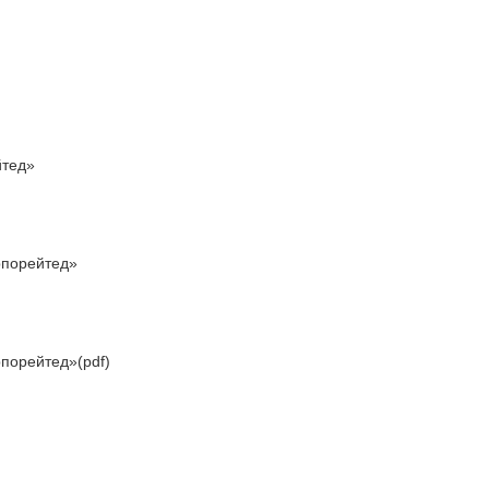
йтед»
рпорейтед»
порейтед»(pdf)