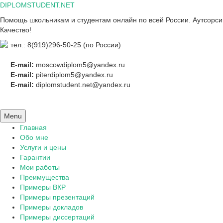
Skip
DIPLOMSTUDENT.NET
to
Помощь школьникам и студентам онлайн по всей России. Аутсорсинг
content
Качество!
тел.: 8(919)296-50-25 (по России)
E-mail:
moscowdiplom5@yandex.ru
E-mail:
piterdiplom5@yandex.ru
E-mail:
diplomstudent.net@yandex.ru
Menu
Главная
Обо мне
Услуги и цены
Гарантии
Мои работы
Преимущества
Примеры ВКР
Примеры презентаций
Примеры докладов
Примеры диссертаций