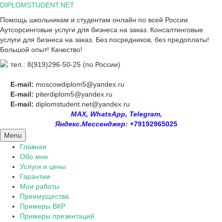
Skip
DIPLOMSTUDENT.NET
to
Помощь школьникам и студентам онлайн по всей России.
content
Аутсорсинговые услуги для бизнеса на заказ. Консалтинговые
услуги для бизнеса на заказ. Без посредников, без предоплаты!
Большой опыт! Качество!
тел.: 8(919)296-50-25 (по России)
E-mail:
moscowdiplom5@yandex.ru
E-mail:
piterdiplom5@yandex.ru
E-mail:
diplomstudent.net@yandex.ru
MAX, WhatsApp, Telegram,
Яндекс.Мессенджер:
+79192965025
Menu
Главная
Обо мне
Услуги и цены
Гарантии
Мои работы
Преимущества
Примеры ВКР
Примеры презентаций