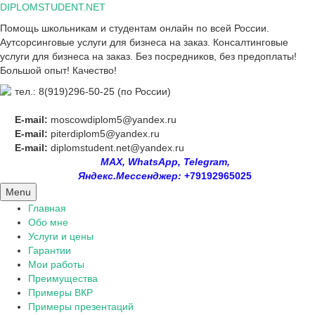
Skip
DIPLOMSTUDENT.NET
to
Помощь школьникам и студентам онлайн по всей России.
content
Аутсорсинговые услуги для бизнеса на заказ. Консалтинговые
услуги для бизнеса на заказ. Без посредников, без предоплаты!
Большой опыт! Качество!
тел.: 8(919)296-50-25 (по России)
E-mail:
moscowdiplom5@yandex.ru
E-mail:
piterdiplom5@yandex.ru
E-mail:
diplomstudent.net@yandex.ru
MAX, WhatsApp, Telegram,
Яндекс.Мессенджер:
+79192965025
Menu
Главная
Обо мне
Услуги и цены
Гарантии
Мои работы
Преимущества
Примеры ВКР
Примеры презентаций