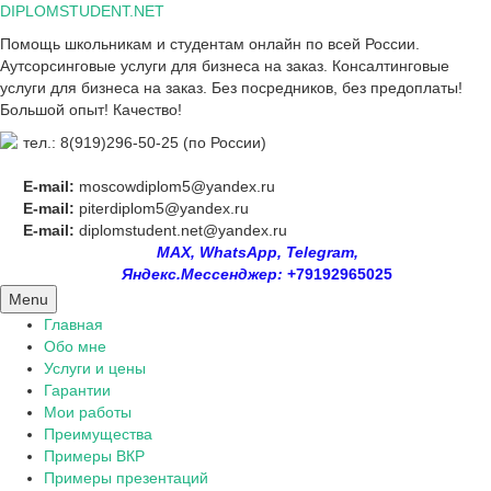
Skip
DIPLOMSTUDENT.NET
to
Помощь школьникам и студентам онлайн по всей России.
content
Аутсорсинговые услуги для бизнеса на заказ. Консалтинговые
услуги для бизнеса на заказ. Без посредников, без предоплаты!
Большой опыт! Качество!
тел.: 8(919)296-50-25 (по России)
E-mail:
moscowdiplom5@yandex.ru
E-mail:
piterdiplom5@yandex.ru
E-mail:
diplomstudent.net@yandex.ru
MAX, WhatsApp, Telegram,
Яндекс.Мессенджер:
+79192965025
Menu
Главная
Обо мне
Услуги и цены
Гарантии
Мои работы
Преимущества
Примеры ВКР
Примеры презентаций