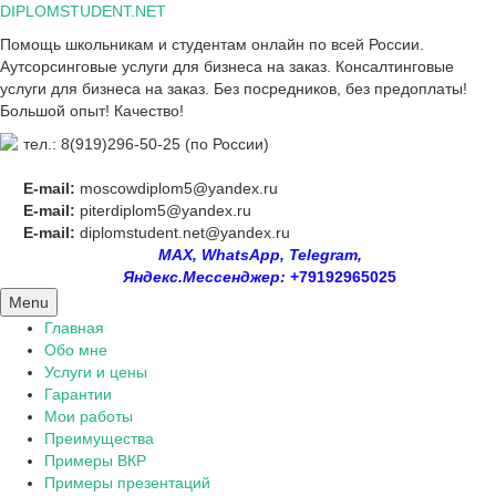
Skip
DIPLOMSTUDENT.NET
to
Помощь школьникам и студентам онлайн по всей России.
content
Аутсорсинговые услуги для бизнеса на заказ. Консалтинговые
услуги для бизнеса на заказ. Без посредников, без предоплаты!
Большой опыт! Качество!
тел.: 8(919)296-50-25 (по России)
E-mail:
moscowdiplom5@yandex.ru
E-mail:
piterdiplom5@yandex.ru
E-mail:
diplomstudent.net@yandex.ru
MAX, WhatsApp, Telegram,
Яндекс.Мессенджер:
+79192965025
Menu
Главная
Обо мне
Услуги и цены
Гарантии
Мои работы
Преимущества
Примеры ВКР
Примеры презентаций