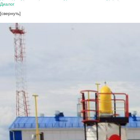
Диалог
[свернуть]