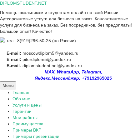
Skip
DIPLOMSTUDENT.NET
to
Помощь школьникам и студентам онлайн по всей России.
content
Аутсорсинговые услуги для бизнеса на заказ. Консалтинговые
услуги для бизнеса на заказ. Без посредников, без предоплаты!
Большой опыт! Качество!
тел.: 8(919)296-50-25 (по России)
E-mail:
moscowdiplom5@yandex.ru
E-mail:
piterdiplom5@yandex.ru
E-mail:
diplomstudent.net@yandex.ru
MAX, WhatsApp, Telegram,
Яндекс.Мессенджер:
+79192965025
Menu
Главная
Обо мне
Услуги и цены
Гарантии
Мои работы
Преимущества
Примеры ВКР
Примеры презентаций