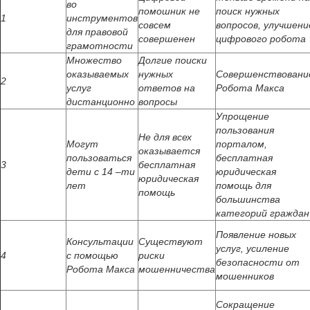
во
помошник не
поиск нужных
1
инструментов
совсем
вопросов, улучшени
для правовой
совершенен
цифрового робота
грамотности
Множество
Долгие поиски
оказываемых
нужных
Совершенствовани
2
услуг
ответов на
Робота Макса
дистанционно
вопросы
Упрощение
пользования
Не для всех
Могут
порталом,
оказывается
пользоваться
бесплатная
3
бесплатная
дети с 14 –ти
юридическая
юридическая
лет
помощь для
помощь
большинства
категорий граждан
Появление новых
Консультации
Существуют
услуг, усиление
4
с помощью
риски
безопасности от
Робота Макса
мошенничества
мошенников
Сокращение