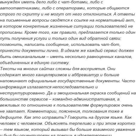
вынужден иметь дело либо с чат-ботами, либо с
автоответчиками, либо с операторами, которые общаются
строго по скрипту и не могут от него отклониться. А ответы
на письменные вопросы сводятся к ссылке на нормативный акт,
в котором конкретные жизненные ситуации пользователей не
прописаны. Кроме того, как правило, предлагается только один
путь получения услуги и только один вид обратной связи:
позвонить, написать сообщение, использовать чат-бот,
принести документы лично. В идеале же каждый сервис должен
быть омниканальным – иметь несколько равноценных каналов,
объединенных в единую систему.
Тексты на многих сайтах сложны для восприятия. Они
содержат много канцеляризмов и аббревиатур и больше
напоминают официальные государственные документы. Часто
информация излагается непоследовательно и
неструктурированно. Да и эмоциональная окраска сообщений на
большинстве сервисов – командно-административная, а
вежливых по отношению к пользователям формулировок очень
не хватает. Комментарии, пояснения, толкования тоже в
дефиците. Как это исправить? Говорить на другом языке. Как
человек с человеком. Объяснять терпеливо и при этом коротко
– тем языком, который вызывал бы больше взаимного уважения
и был бы ориентирован на помощь в удовлетворении