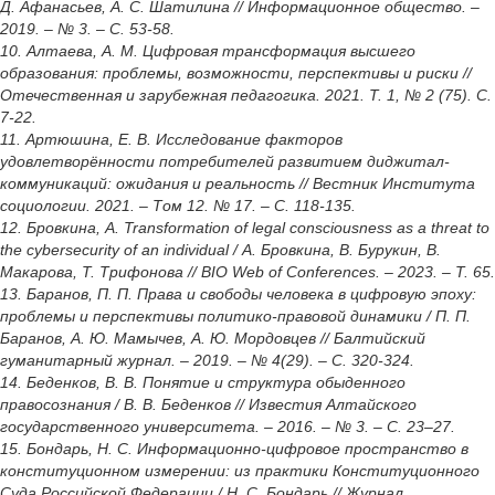
Д. Афанасьев, А. С. Шатилина // Информационное общество. –
2019. – № 3. – С. 53-58.
10. Алтаева, А. М. Цифровая трансформация высшего
образования: проблемы, возможности, перспективы и риски //
Отечественная и зарубежная педагогика. 2021. Т. 1, № 2 (75). С.
7-22.
11. Артюшина, Е. В. Исследование факторов
удовлетворённости потребителей развитием диджитал-
коммуникаций: ожидания и реальность // Вестник Института
социологии. 2021. – Том 12. № 17. – С. 118-135.
12. Бровкина, А. Transformation of legal consciousness as a threat to
the cybersecurity of an individual / А. Бровкина, В. Бурукин, В.
Макарова, Т. Трифонова // BIO Web of Conferences. – 2023. – Т. 65.
13. Баранов, П. П. Права и свободы человека в цифровую эпоху:
проблемы и перспективы политико-правовой динамики / П. П.
Баранов, А. Ю. Мамычев, А. Ю. Мордовцев // Балтийский
гуманитарный журнал. – 2019. – № 4(29). – С. 320-324.
14. Беденков, В. В. Понятие и структура обыденного
правосознания / В. В. Беденков // Известия Алтайского
государственного университета. – 2016. – № 3. – С. 23–27.
15. Бондарь, Н. С. Информационно-цифровое пространство в
конституционном измерении: из практики Конституционного
Суда Российской Федерации / Н. С. Бондарь // Журнал