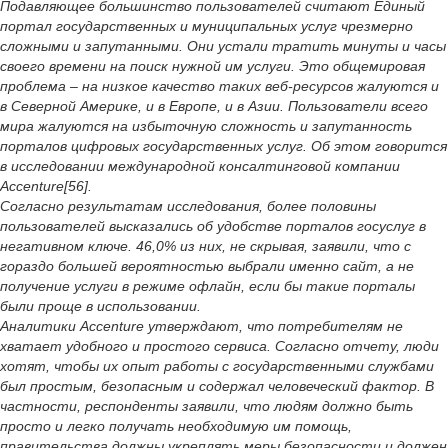
Подавляющее большинство пользователей считают Единый
портал государственных и муниципальных услуг чрезмерно
сложными и запутанными. Они устали тратить минуты и часы
своего времени на поиск нужной им услуги. Это общемировая
проблема – на низкое качество таких веб-ресурсов жалуются и
в Северной Америке, и в Европе, и в Азии. Пользователи всего
мира жалуются на избыточную сложность и запутанность
порталов цифровых государственных услуг. Об этом говорится
в исследовании международной консалтинговой компании
Accenture[56].
Согласно результатам исследования, более половины
пользователей высказались об удобстве порталов госуслуг в
негативном ключе. 46,0% из них, не скрывая, заявили, что с
гораздо большей вероятностью выбрали именно сайт, а не
получение услуги в режиме офлайн, если бы такие порталы
были проще в использовании.
Аналитики Accenture утверждают, что потребителям не
хватает удобного и простого сервиса. Согласно отчету, люди
хотят, чтобы их опыт работы с государственными службами
был простым, безопасным и содержал человеческий фактор. В
частности, респонденты заявили, что людям должно быть
просто и легко получать необходимую им помощь,
правительства должны укреплять меры безопасности и должен