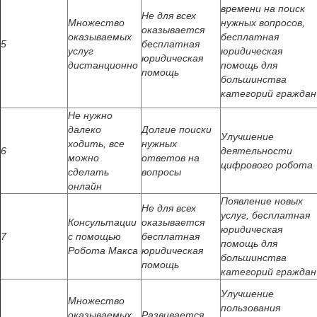
времени на поиск
Не для всех
Множество
нужных вопросов,
оказывается
оказываемых
бесплатная
5
бесплатная
услуг
юридическая
юридическая
дистанционно
помощь для
помощь
большинства
категорий граждан
Не нужно
далеко
Долгие поиски
Улучшение
ходить, все
нужных
6
деятельности
можно
ответов на
цифрового робота
сделать
вопросы
онлайн
Появление новых
Не для всех
услуг, бесплатная
Консультации
оказывается
юридическая
7
с помощью
бесплатная
помощь для
Робота Макса
юридическая
большинства
помощь
категорий граждан
Улучшение
Множество
пользования
оказываемых
Развивается