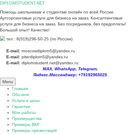
Skip
DIPLOMSTUDENT.NET
to
Помощь школьникам и студентам онлайн по всей России.
content
Аутсорсинговые услуги для бизнеса на заказ. Консалтинговые
услуги для бизнеса на заказ. Без посредников, без предоплаты!
Большой опыт! Качество!
тел.: 8(919)296-50-25 (по России)
E-mail:
moscowdiplom5@yandex.ru
E-mail:
piterdiplom5@yandex.ru
E-mail:
diplomstudent.net@yandex.ru
MAX, WhatsApp, Telegram,
Яндекс.Мессенджер:
+79192965025
Menu
Главная
Обо мне
Услуги и цены
Гарантии
Мои работы
Преимущества
Примеры ВКР
Примеры презентаций