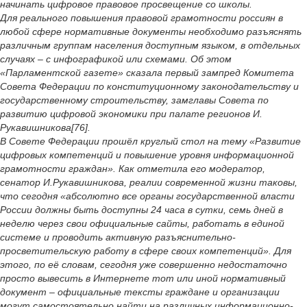
начинать цифровое правовое просвещение со школы.
Для реального повышения правовой грамотности россиян в
любой сфере нормативные документы необходимо разъяснять
различным группам населения доступным языком, в отдельных
случаях – с инфографикой или схемами. Об этом
«Парламентской газете» сказала первый зампред Комитета
Совета Федерации по конституционному законодательству и
государственному строительству, замглавы Совета по
развитию цифровой экономики при палате регионов И.
Рукавишникова[76].
В Совете Федерации прошёл круглый стол на тему «Развитие
цифровых компетенций и повышение уровня информационной
грамотности граждан». Как отметила его модератор,
сенатор И.Рукавишникова, реалии современной жизни таковы,
что сегодня «абсолютно все органы государственной власти
России должны быть доступны 24 часа в сутки, семь дней в
неделю через свои официальные сайты, работать в единой
системе и проводить активную разъяснительно-
просветительскую работу в сфере своих компетенций». Для
этого, по её словам, сегодня уже совершенно недостаточно
просто вывесить в Интернете тот или иной нормативный
документ – официальные тексты граждане и организации
могут самостоятельно найти на различных информационно-