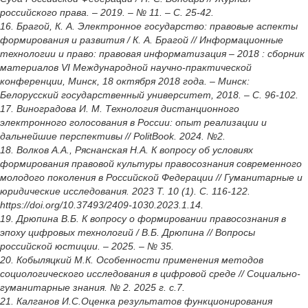
российского права. – 2019. – № 11. – С. 25-42.
16. Брагой, К. А. Электронное государство: правовые аспекты
формирования и развития / К. А. Брагой // Информационные
технологии и право: правовая информатизация – 2018 : сборник
материалов VI Международной научно-практической
конференции, Минск, 18 октября 2018 года. – Минск:
Белорусский государственный университет, 2018. – С. 96-102.
17. Виноградова И. М. Технология дистанционного
электронного голосования в России: опыт реализации и
дальнейшие перспективы // PolitBook. 2024. №2.
18. Волков А.А., Ряснанская Н.А. К вопросу об условиях
формирования правовой культуры правосознания современного
молодого поколения в Российской Федерации // Гуманитарные и
юридические исследования. 2023 Т. 10 (1). С. 116-122.
https://doi.org/10.37493/2409-1030.2023.1.14.
19. Дрюпина В.Б. К вопросу о формировании правосознания в
эпоху цифровых технологий / В.Б. Дрюпина // Вопросы
российской юстиции. – 2025. – № 35.
20. Кобыляцкий М.К. Особенности применения методов
социологического исследования в цифровой среде // Социально-
гуманитарные знания. № 2. 2025 г. с.7.
21. Калганов И.С.Оценка результатов функционирования