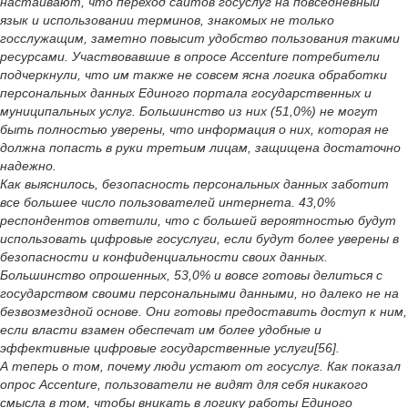
настаивают, что переход сайтов госуслуг на повседневный
язык и использовании терминов, знакомых не только
госслужащим, заметно повысит удобство пользования такими
ресурсами. Участвовавшие в опросе Accenture потребители
подчеркнули, что им также не совсем ясна логика обработки
персональных данных Единого портала государственных и
муниципальных услуг. Большинство из них (51,0%) не могут
быть полностью уверены, что информация о них, которая не
должна попасть в руки третьим лицам, защищена достаточно
надежно.
Как выяснилось, безопасность персональных данных заботит
все большее число пользователей интернета. 43,0%
респондентов ответили, что с большей вероятностью будут
использовать цифровые госуслуги, если будут более уверены в
безопасности и конфиденциальности своих данных.
Большинство опрошенных, 53,0% и вовсе готовы делиться с
государством своими персональными данными, но далеко не на
безвозмездной основе. Они готовы предоставить доступ к ним,
если власти взамен обеспечат им более удобные и
эффективные цифровые государственные услуги[56].
А теперь о том, почему люди устают от госуслуг. Как показал
опрос Accenture, пользователи не видят для себя никакого
смысла в том, чтобы вникать в логику работы Единого