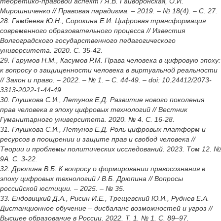
теоретико-правовой аспект / Я.В. Гайворонская, О.И.
Мирошниченко // Правовая парадигма. – 2019. – № 18(4). – С. 27.
28. Гамбеева Ю.Н., Сорокина Е.И. Цифровая трансформация
современного образовательного процесса // Известия
Волгоградского государственного педагогического
университета. 2020. С. 35-42.
29. Гарумов Н.М., Касумов Р.М. Права человека в цифровую эпоху:
к вопросу о защищенности человека в виртуальной реальности
// Закон и право. – 2022. – № 1. – С. 44-49. – doi: 10.24412/2073-
3313-2022-1-44-49.
30. Глушкова С.И., Летунов Е.Д. Развитие нового поколения
прав человека в эпоху цифровых технологий // Вестник
Гуманитарного университета. 2020. № 4. С. 16-28.
31. Глушкова С.И., Летунов Е.Д. Роль цифровых платформ и
ресурсов в поощрении и защите прав и свобод человека //
Теории и проблемы политических исследований. 2023. Том 12. №
9А. С. 3-22.
32. Дрюпина В.Б. К вопросу о формировании правосознания в
эпоху цифровых технологий / В.Б. Дрюпина // Вопросы
российской юстиции. – 2025. – № 35.
33. Ендовицкий Д.А., Рисин И.Е., Трещевский Ю.И., Руднев Е.А.
Дистанционное обучение – дисбаланс возможностей и угроз //
Высшее образование в России. 2022. Т. 1. № 1. С. 89–97.