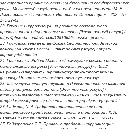
электронного правительства и цифровизации государственных
услуг. Московский государственный университет имени М. В.
Ломоносова // «Интеллект. Инновации. Инвестиции» – 2024-№
1- с.29-41.
22. Влияние цифровизации на развитие современного
правосознания: общеправовые аспекты [Электронный ресурс] /
https://phsreda.com/ru/article/109168/discussion_platform
23. Государственная платформа бесплатной юридической
помощи Минюста России [Электронный ресурс] / https://
вправе.рф/mainaim
24. Григоренко: Робот Макс на «Госуслугах» сможет решать
более сложные вопросы [Электронный ресурс] / https://
национальныепроекты.рф/news/grigorenko-robot-maks-na-
gosuslugakh-smozhet-reshat-bolee-slozhnye-voprosy/
25. «Госуслуги» станут другими: в России полностью изменят
работу популярного портала [Электронный ресурс] /
https://www.mentoday.ru/technics/news/11-08-2025/gosuslugi-stanut-
drugimi-v-rossii-polnostyu-izmenyat-rabotu-populyarnogo-portala/
26. Гаджиев, Х. А. Цифровое пространство как поле
политического противостояния власти и оппозиции / Х. А.
Гаджиев // Политическая наука. – 2020. – № 3. – С. 147-171.
27. Гайворонская Я.В. Правовые проблемы цифровизации: