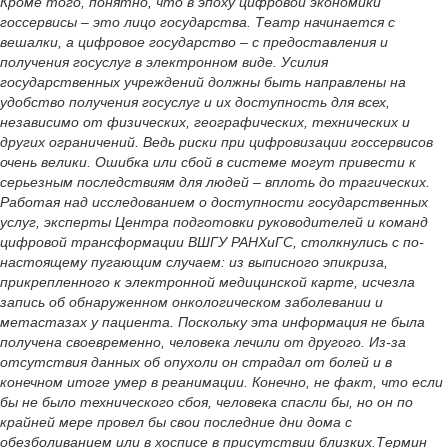
Кроме того, понятно, что в эпоху цифровой экономики
госсервисы – это лицо государства. Театр начинается с
вешалки, а цифровое государство – с предоставления и
получения госуслуг в электронном виде. Усилия
государственных учреждений должны быть направлены на
удобство получения госуслуг и их доступность для всех,
независимо от физических, географических, технических и
других ограничений. Ведь риски при цифровизации госсервисов
очень велики. Ошибка или сбой в системе могут привести к
серьезным последствиям для людей – вплоть до трагических.
Работая над исследованием о доступности государственных
услуг, эксперты Центра подготовки руководителей и команд
цифровой трансформации ВШГУ РАНХиГС, столкнулись с по-
настоящему пугающим случаем: из выписного эпикриза,
прикрепленного к электронной медицинской карте, исчезла
запись об обнаруженном онкологическом заболевании и
метастазах у пациента. Поскольку эта информация не была
получена своевременно, человека лечили от другого. Из-за
отсутствия данных об опухоли он страдал от болей и в
конечном итоге умер в реанимации. Конечно, не факт, что если
бы не было технического сбоя, человека спасли бы, но он по
крайней мере провел бы свои последние дни дома с
обезболиванием или в хосписе в присутствии близких.Термин