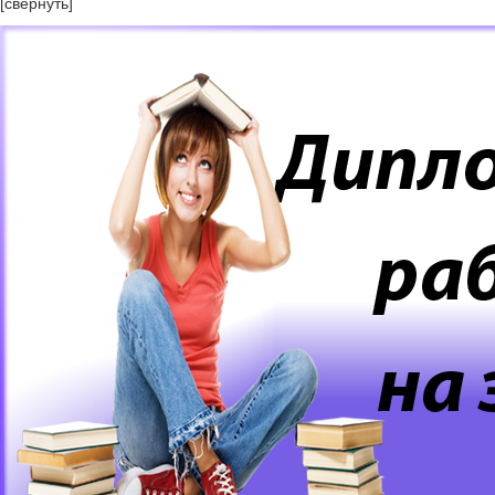
[свернуть]