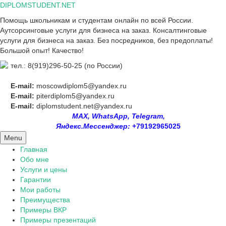
Skip
DIPLOMSTUDENT.NET
to
Помощь школьникам и студентам онлайн по всей России.
content
Аутсорсинговые услуги для бизнеса на заказ. Консалтинговые
услуги для бизнеса на заказ. Без посредников, без предоплаты!
Большой опыт! Качество!
тел.: 8(919)296-50-25 (по России)
E-mail:
moscowdiplom5@yandex.ru
E-mail:
piterdiplom5@yandex.ru
E-mail:
diplomstudent.net@yandex.ru
MAX, WhatsApp, Telegram,
Яндекс.Мессенджер:
+79192965025
Menu
Главная
Обо мне
Услуги и цены
Гарантии
Мои работы
Преимущества
Примеры ВКР
Примеры презентаций