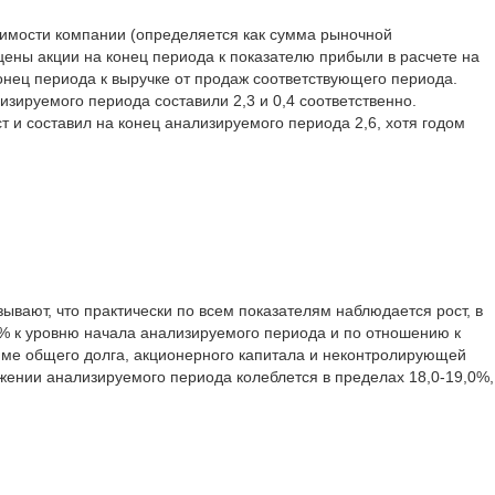
имости компании (определяется как сумма рыночной
цены акции на конец периода к показателю прибыли в расчете на
нец периода к выручке от продаж соответствующего периода.
зируемого периода составили 2,3 и 0,4 соответственно.
 и составил на конец анализируемого периода 2,6, хотя годом
вают, что практически по всем показателям наблюдается рост, в
0% к уровню начала анализируемого периода и по отношению к
умме общего долга, акционерного капитала и неконтролирующей
жении анализируемого периода колеблется в пределах 18,0-19,0%,