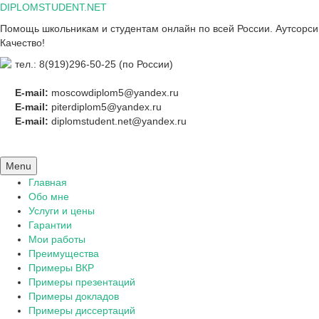
Skip
DIPLOMSTUDENT.NET
to
Помощь школьникам и студентам онлайн по всей России. Аутсорсинг
content
Качество!
тел.: 8(919)296-50-25 (по России)
E-mail:
moscowdiplom5@yandex.ru
E-mail:
piterdiplom5@yandex.ru
E-mail:
diplomstudent.net@yandex.ru
Menu
Главная
Обо мне
Услуги и цены
Гарантии
Мои работы
Преимущества
Примеры ВКР
Примеры презентаций
Примеры докладов
Примеры диссертаций