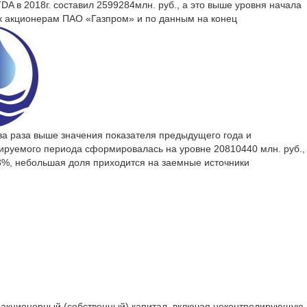
DA в 2018г. составил 2599284млн. руб., а это выше уровня начала
я к акционерам ПАО «Газпром» и по данным на конец
два раза выше значения показателя предыдущего года и
зируемого периода сформировалась на уровне 20810440 млн. руб.,
43%, небольшая доля приходится на заемные источники
, акционерный (собственный) капитал, включая неконтролирующую