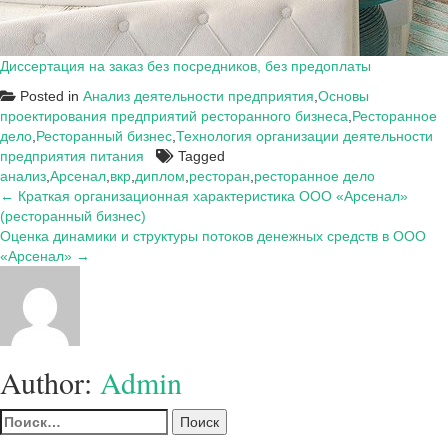
Диссертация на заказ без посредников, без предоплаты
Posted in
Анализ деятельности предприятия
,
Основы
проектирования предприятий ресторанного бизнеса
,
Ресторанное
дело
,
Ресторанный бизнес
,
Технология организации деятельности
предприятия питания
Tagged
анализ
,
Арсенал
,
вкр
,
диплом
,
ресторан
,
ресторанное дело
Навигация
← Краткая организационная характеристика ООО «Арсенал»
(ресторанный бизнес)
по
Оценка динамики и структуры потоков денежных средств в ООО
записям
«Арсенал» →
Author:
Admin
Найти: