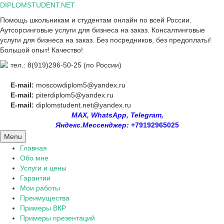
Skip
DIPLOMSTUDENT.NET
to
Помощь школьникам и студентам онлайн по всей России.
content
Аутсорсинговые услуги для бизнеса на заказ. Консалтинговые
услуги для бизнеса на заказ. Без посредников, без предоплаты!
Большой опыт! Качество!
тел.: 8(919)296-50-25 (по России)
E-mail:
moscowdiplom5@yandex.ru
E-mail:
piterdiplom5@yandex.ru
E-mail:
diplomstudent.net@yandex.ru
MAX, WhatsApp, Telegram,
Яндекс.Мессенджер:
+79192965025
Menu
Главная
Обо мне
Услуги и цены
Гарантии
Мои работы
Преимущества
Примеры ВКР
Примеры презентаций