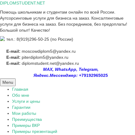
Skip
DIPLOMSTUDENT.NET
to
Помощь школьникам и студентам онлайн по всей России.
content
Аутсорсинговые услуги для бизнеса на заказ. Консалтинговые
услуги для бизнеса на заказ. Без посредников, без предоплаты!
Большой опыт! Качество!
тел.: 8(919)296-50-25 (по России)
E-mail:
moscowdiplom5@yandex.ru
E-mail:
piterdiplom5@yandex.ru
E-mail:
diplomstudent.net@yandex.ru
MAX, WhatsApp, Telegram,
Яндекс.Мессенджер:
+79192965025
Menu
Главная
Обо мне
Услуги и цены
Гарантии
Мои работы
Преимущества
Примеры ВКР
Примеры презентаций