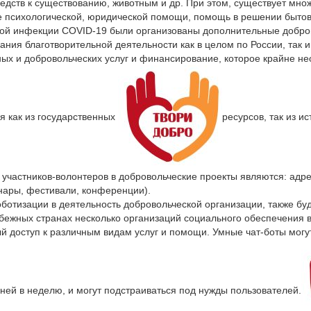
едств к существованию, животным и др. При этом, существует мно
ие психологической, юридической помощи, помощь в решении быто
сной инфекции COVID-19 были организованы дополнительные добров
ния благотворительной деятельности как в целом по России, так и
ых и добровольческих услуг и финансирование, которое крайне н
я как из государственных
ресурсов, так из и
участников-волонтеров в добровольческие проекты являются: адре
нары, фестивали, конференции).
оботизации в деятельность добровольческой организации, также б
бежных странах несколько организаций социального обеспечения в
й доступ к различным видам услуг и помощи. Умные чат-боты могу
ней в неделю, и могут подстраиваться под нужды пользователей.