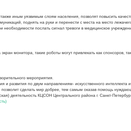
акже иным уязвимым слоям населения, позволят повысить качеств
никаций, поднять на руки и перенести с места на место лежачего
 при необходимости послать сигнал тревоги в медицинское учрежде
ран монитора, такие роботы могут привлекать как спонсоров, так 
ворительного мероприятия.
ия и развития по двум направлениям- искусственного интеллекта 
, позволит сделать мир добрее, тем самым оказав помощь нуждаю
ская) деятельность КЦСОН Центрального района г. Санкт-Петербур
сть)