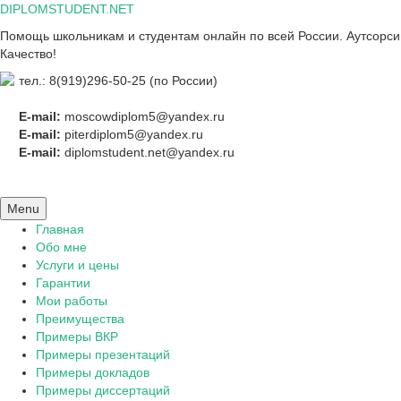
Skip
DIPLOMSTUDENT.NET
to
Помощь школьникам и студентам онлайн по всей России. Аутсорсинг
content
Качество!
тел.: 8(919)296-50-25 (по России)
E-mail:
moscowdiplom5@yandex.ru
E-mail:
piterdiplom5@yandex.ru
E-mail:
diplomstudent.net@yandex.ru
Menu
Главная
Обо мне
Услуги и цены
Гарантии
Мои работы
Преимущества
Примеры ВКР
Примеры презентаций
Примеры докладов
Примеры диссертаций