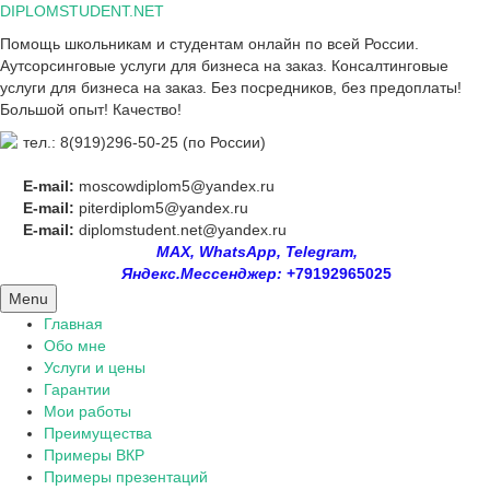
Skip
DIPLOMSTUDENT.NET
to
Помощь школьникам и студентам онлайн по всей России.
content
Аутсорсинговые услуги для бизнеса на заказ. Консалтинговые
услуги для бизнеса на заказ. Без посредников, без предоплаты!
Большой опыт! Качество!
тел.: 8(919)296-50-25 (по России)
E-mail:
moscowdiplom5@yandex.ru
E-mail:
piterdiplom5@yandex.ru
E-mail:
diplomstudent.net@yandex.ru
MAX, WhatsApp, Telegram,
Яндекс.Мессенджер:
+79192965025
Menu
Главная
Обо мне
Услуги и цены
Гарантии
Мои работы
Преимущества
Примеры ВКР
Примеры презентаций