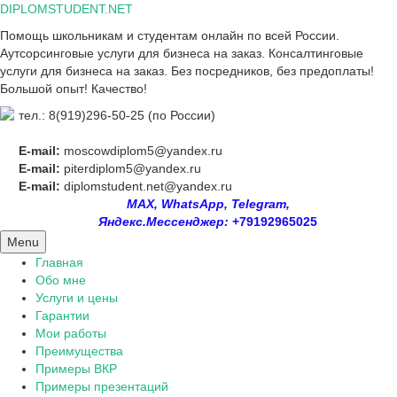
Skip
DIPLOMSTUDENT.NET
to
Помощь школьникам и студентам онлайн по всей России.
content
Аутсорсинговые услуги для бизнеса на заказ. Консалтинговые
услуги для бизнеса на заказ. Без посредников, без предоплаты!
Большой опыт! Качество!
тел.: 8(919)296-50-25 (по России)
E-mail:
moscowdiplom5@yandex.ru
E-mail:
piterdiplom5@yandex.ru
E-mail:
diplomstudent.net@yandex.ru
MAX, WhatsApp, Telegram,
Яндекс.Мессенджер:
+79192965025
Menu
Главная
Обо мне
Услуги и цены
Гарантии
Мои работы
Преимущества
Примеры ВКР
Примеры презентаций