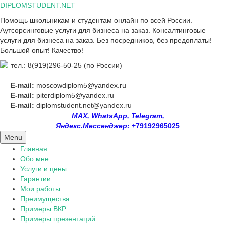
Skip
DIPLOMSTUDENT.NET
to
Помощь школьникам и студентам онлайн по всей России.
content
Аутсорсинговые услуги для бизнеса на заказ. Консалтинговые
услуги для бизнеса на заказ. Без посредников, без предоплаты!
Большой опыт! Качество!
тел.: 8(919)296-50-25 (по России)
E-mail:
moscowdiplom5@yandex.ru
E-mail:
piterdiplom5@yandex.ru
E-mail:
diplomstudent.net@yandex.ru
MAX, WhatsApp, Telegram,
Яндекс.Мессенджер:
+79192965025
Menu
Главная
Обо мне
Услуги и цены
Гарантии
Мои работы
Преимущества
Примеры ВКР
Примеры презентаций