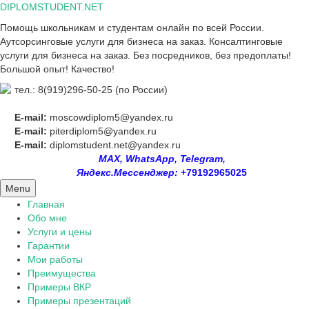
Skip
DIPLOMSTUDENT.NET
to
Помощь школьникам и студентам онлайн по всей России.
content
Аутсорсинговые услуги для бизнеса на заказ. Консалтинговые
услуги для бизнеса на заказ. Без посредников, без предоплаты!
Большой опыт! Качество!
тел.: 8(919)296-50-25 (по России)
E-mail:
moscowdiplom5@yandex.ru
E-mail:
piterdiplom5@yandex.ru
E-mail:
diplomstudent.net@yandex.ru
MAX, WhatsApp, Telegram,
Яндекс.Мессенджер:
+79192965025
Menu
Главная
Обо мне
Услуги и цены
Гарантии
Мои работы
Преимущества
Примеры ВКР
Примеры презентаций