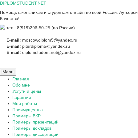
Skip
DIPLOMSTUDENT.NET
to
Помощь школьникам и студентам онлайн по всей России. Аутсорсинг
content
Качество!
тел.: 8(919)296-50-25 (по России)
E-mail:
moscowdiplom5@yandex.ru
E-mail:
piterdiplom5@yandex.ru
E-mail:
diplomstudent.net@yandex.ru
Menu
Главная
Обо мне
Услуги и цены
Гарантии
Мои работы
Преимущества
Примеры ВКР
Примеры презентаций
Примеры докладов
Примеры диссертаций