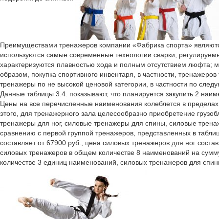
Преимуществами тренажеров компании «Фабрика спорта» являются
используются самые современные технологии сварки; регулируе
характеризуются плавностью хода и полным отсутствием люфта; мя
образом, покупка спортивного инвентаря, в частности, тренажеро
тренажеры по не высокой ценовой категории, в частности по след
Данные таблицы 3.4. показывают, что планируется закупить 2 наим
Цены на все перечисленные наименования колеблется в пределах 
этого, для тренажерного зала целесообразно приобретение грузоб
тренажеры для ног, силовые тренажеры для спины, силовые трена
сравнению с первой группой тренажеров, представленных в таблиц
составляет от 67900 руб., цена силовых тренажеров для ног соста
силовых тренажеров в общем количестве 8 наименований на сумму 
количестве 3 единиц наименований, силовых тренажеров для спин