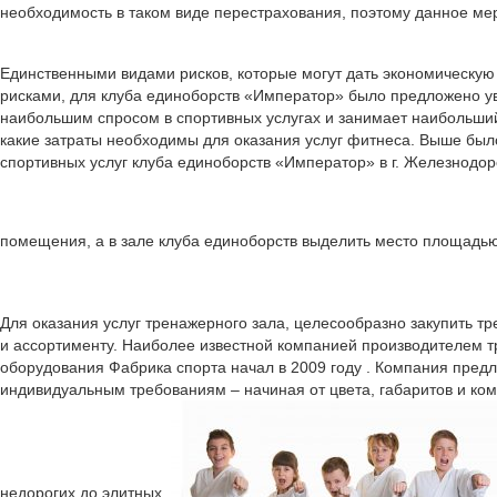
необходимость в таком виде перестрахования, поэтому данное м
Единственными видами рисков, которые могут дать экономическу
рисками, для клуба единоборств «Император» было предложено уве
наибольшим спросом в спортивных услугах и занимает наибольший 
какие затраты необходимы для оказания услуг фитнеса. Выше было
спортивных услуг клуба единоборств «Император» в г. Железнодор
помещения, а в зале клуба единоборств выделить место площадью
Для оказания услуг тренажерного зала, целесообразно закупить 
и ассортименту. Наиболее известной компанией производителем т
оборудования Фабрика спорта начал в 2009 году . Компания предл
индивидуальным требованиям – начиная от цвета, габаритов и ком
недорогих до элитных.