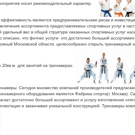
ероприятие носит рекомендательный характер.
ю эффективность являются предпринимательские риски и инвестиц
личение ассортимента предоставляемых спортивных услуг в части 
удельный вес в общей структуре оказанных спортивных услуг насе
 описано, что фитнес услуги- это достаточно большой ассортимент
ожный Московской области, целесообразно открыть тренажерный за
 20кв.м. для занятий на тренажерах.
тренажеры. Сегодня множество компаний производителей предлага
ренажерного оборудования является Фабрика спорта(г. Москва). С
агает достаточно большой ассортимент и услугу изготовления отяг
плектации и заканчивая уникальной конструкцией. Тренажеры комп