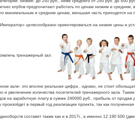
егории: низкие- до 250 руб., ниже среднего от 250 руб. до 500 руб
фитнес клубов предпочитают работать по ценам низким и средним, 
 по минимальным и средним ценам, меньшая часть приходится на 
«Император» целесообразно ориентироваться на низкие цены и уста
привлечь тренажерный зал.
ном зале- это вполне реальная цифра , однако, не стоит обольщ
но и увеличение количества посетителей тренажерного зала. Таким
одов на заработную плату в сумме 240000 руб., прибыль от прода
ры произойдет в первый год реализации проекта, так как полученна
иноборств составят также как и в 2017г., а именно 12 190 500 (дв