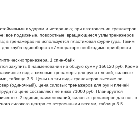
тойчивыми к ударам и истиранию; при изготовлении тренажеров
ре; все подвижные, поворотные, вращающиеся узлы тренажеров
а; в тренажерах не используется пластиковая фурнитура. Таким
м, для клуба единоборств «Император» необходимо приобрести
липтических тренажера, 1 спин-байк.
уется закупить 8 наименований на общую сумму 166120 руб. Кроме
различные виды: силовые тренажеры для рук и плечей, силовые
ми, таблица 3.5. Цены на эти виды тренажеров высокие по
овер (одиночный), цена силовых тренажеров для рук и плечей
 груди по цене составляют не ниже 71000 руб. Планируется
личестве -2 единиц наименований, силовых тренажеров для ног- в
ого силового центра со встроенными весами, таблица 3.5.