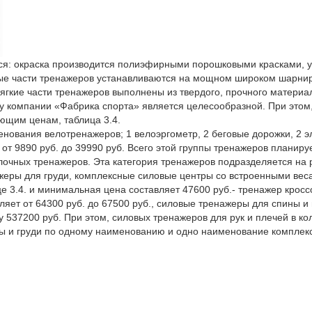
: окраска производится полиэфирными порошковыми красками, ус
мые части тренажеров устанавливаются на мощном широком шарни
гкие части тренажеров выполнены из твердого, прочного материал
в у компании «Фабрика спорта» является целесообразной. При это
ующим ценам, таблица 3.4.
енования велотренажеров; 1 велоэргометр, 2 беговые дорожки, 2 э
от 9890 руб. до 39990 руб. Всего этой группы тренажеров планир
лочных тренажеров. Эта категория тренажеров подразделяется на 
жеры для груди, комплексные силовые центры со встроенными веса
е 3.4. и минимальная цена составляет 47600 руб.- тренажер кросс
вляет от 64300 руб. до 67500 руб., силовые тренажеры для спины и
537200 руб. При этом, силовых тренажеров для рук и плечей в ко
ы и груди по одному наименованию и одно наименование комплексн