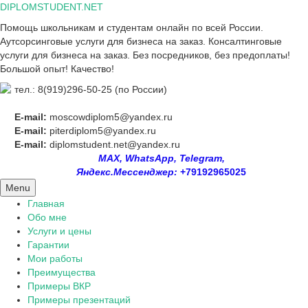
Skip
DIPLOMSTUDENT.NET
to
Помощь школьникам и студентам онлайн по всей России.
content
Аутсорсинговые услуги для бизнеса на заказ. Консалтинговые
услуги для бизнеса на заказ. Без посредников, без предоплаты!
Большой опыт! Качество!
тел.: 8(919)296-50-25 (по России)
E-mail:
moscowdiplom5@yandex.ru
E-mail:
piterdiplom5@yandex.ru
E-mail:
diplomstudent.net@yandex.ru
MAX, WhatsApp, Telegram,
Яндекс.Мессенджер:
+79192965025
Menu
Главная
Обо мне
Услуги и цены
Гарантии
Мои работы
Преимущества
Примеры ВКР
Примеры презентаций