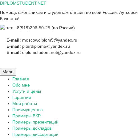
Skip
DIPLOMSTUDENT.NET
to
Помощь школьникам и студентам онлайн по всей России. Аутсорсинг
content
Качество!
тел.: 8(919)296-50-25 (по России)
E-mail:
moscowdiplom5@yandex.ru
E-mail:
piterdiplom5@yandex.ru
E-mail:
diplomstudent.net@yandex.ru
Menu
Главная
Обо мне
Услуги и цены
Гарантии
Мои работы
Преимущества
Примеры ВКР
Примеры презентаций
Примеры докладов
Примеры диссертаций