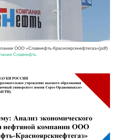
омпании ООО «Славнефть-Красноярскнефтегаз»(pdf)
мпании Славнефть