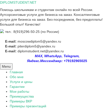
Skip
DIPLOMSTUDENT.NET
to
Помощь школьникам и студентам онлайн по всей России.
content
Аутсорсинговые услуги для бизнеса на заказ. Консалтинговые
услуги для бизнеса на заказ. Без посредников, без предоплаты!
Большой опыт! Качество!
тел.: 8(919)296-50-25 (по России)
E-mail:
moscowdiplom5@yandex.ru
E-mail:
piterdiplom5@yandex.ru
E-mail:
diplomstudent.net@yandex.ru
MAX, WhatsApp, Telegram,
Яндекс.Мессенджер:
+79192965025
Menu
Главная
Обо мне
Услуги и цены
Гарантии
Мои работы
Преимущества
Примеры ВКР
Примеры презентаций