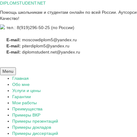
Skip
DIPLOMSTUDENT.NET
to
Помощь школьникам и студентам онлайн по всей России. Аутсорсинг
content
Качество!
тел.: 8(919)296-50-25 (по России)
E-mail:
moscowdiplom5@yandex.ru
E-mail:
piterdiplom5@yandex.ru
E-mail:
diplomstudent.net@yandex.ru
Menu
Главная
Обо мне
Услуги и цены
Гарантии
Мои работы
Преимущества
Примеры ВКР
Примеры презентаций
Примеры докладов
Примеры диссертаций