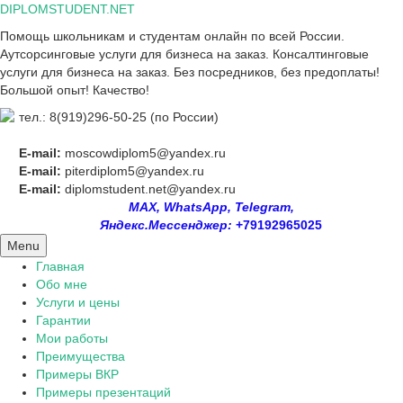
Skip
DIPLOMSTUDENT.NET
to
Помощь школьникам и студентам онлайн по всей России.
content
Аутсорсинговые услуги для бизнеса на заказ. Консалтинговые
услуги для бизнеса на заказ. Без посредников, без предоплаты!
Большой опыт! Качество!
тел.: 8(919)296-50-25 (по России)
E-mail:
moscowdiplom5@yandex.ru
E-mail:
piterdiplom5@yandex.ru
E-mail:
diplomstudent.net@yandex.ru
MAX, WhatsApp, Telegram,
Яндекс.Мессенджер:
+79192965025
Menu
Главная
Обо мне
Услуги и цены
Гарантии
Мои работы
Преимущества
Примеры ВКР
Примеры презентаций