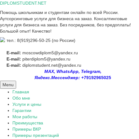
Skip
DIPLOMSTUDENT.NET
to
Помощь школьникам и студентам онлайн по всей России.
content
Аутсорсинговые услуги для бизнеса на заказ. Консалтинговые
услуги для бизнеса на заказ. Без посредников, без предоплаты!
Большой опыт! Качество!
тел.: 8(919)296-50-25 (по России)
E-mail:
moscowdiplom5@yandex.ru
E-mail:
piterdiplom5@yandex.ru
E-mail:
diplomstudent.net@yandex.ru
MAX, WhatsApp, Telegram,
Яндекс.Мессенджер:
+79192965025
Menu
Главная
Обо мне
Услуги и цены
Гарантии
Мои работы
Преимущества
Примеры ВКР
Примеры презентаций