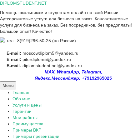
Skip
DIPLOMSTUDENT.NET
to
Помощь школьникам и студентам онлайн по всей России.
content
Аутсорсинговые услуги для бизнеса на заказ. Консалтинговые
услуги для бизнеса на заказ. Без посредников, без предоплаты!
Большой опыт! Качество!
тел.: 8(919)296-50-25 (по России)
E-mail:
moscowdiplom5@yandex.ru
E-mail:
piterdiplom5@yandex.ru
E-mail:
diplomstudent.net@yandex.ru
MAX, WhatsApp, Telegram,
Яндекс.Мессенджер:
+79192965025
Menu
Главная
Обо мне
Услуги и цены
Гарантии
Мои работы
Преимущества
Примеры ВКР
Примеры презентаций