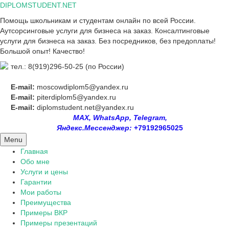
Skip
DIPLOMSTUDENT.NET
to
Помощь школьникам и студентам онлайн по всей России.
content
Аутсорсинговые услуги для бизнеса на заказ. Консалтинговые
услуги для бизнеса на заказ. Без посредников, без предоплаты!
Большой опыт! Качество!
тел.: 8(919)296-50-25 (по России)
E-mail:
moscowdiplom5@yandex.ru
E-mail:
piterdiplom5@yandex.ru
E-mail:
diplomstudent.net@yandex.ru
MAX, WhatsApp, Telegram,
Яндекс.Мессенджер:
+79192965025
Menu
Главная
Обо мне
Услуги и цены
Гарантии
Мои работы
Преимущества
Примеры ВКР
Примеры презентаций