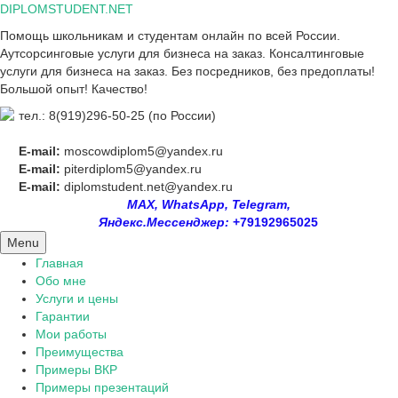
Skip
DIPLOMSTUDENT.NET
to
Помощь школьникам и студентам онлайн по всей России.
content
Аутсорсинговые услуги для бизнеса на заказ. Консалтинговые
услуги для бизнеса на заказ. Без посредников, без предоплаты!
Большой опыт! Качество!
тел.: 8(919)296-50-25 (по России)
E-mail:
moscowdiplom5@yandex.ru
E-mail:
piterdiplom5@yandex.ru
E-mail:
diplomstudent.net@yandex.ru
MAX, WhatsApp, Telegram,
Яндекс.Мессенджер:
+79192965025
Menu
Главная
Обо мне
Услуги и цены
Гарантии
Мои работы
Преимущества
Примеры ВКР
Примеры презентаций