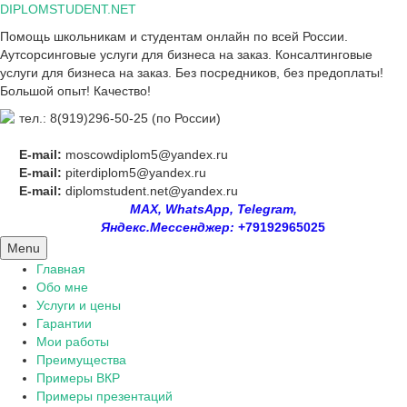
Skip
DIPLOMSTUDENT.NET
to
Помощь школьникам и студентам онлайн по всей России.
content
Аутсорсинговые услуги для бизнеса на заказ. Консалтинговые
услуги для бизнеса на заказ. Без посредников, без предоплаты!
Большой опыт! Качество!
тел.: 8(919)296-50-25 (по России)
E-mail:
moscowdiplom5@yandex.ru
E-mail:
piterdiplom5@yandex.ru
E-mail:
diplomstudent.net@yandex.ru
MAX, WhatsApp, Telegram,
Яндекс.Мессенджер:
+79192965025
Menu
Главная
Обо мне
Услуги и цены
Гарантии
Мои работы
Преимущества
Примеры ВКР
Примеры презентаций