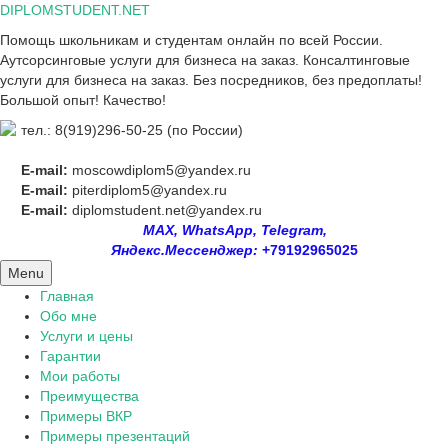
Skip
DIPLOMSTUDENT.NET
to
Помощь школьникам и студентам онлайн по всей России.
content
Аутсорсинговые услуги для бизнеса на заказ. Консалтинговые
услуги для бизнеса на заказ. Без посредников, без предоплаты!
Большой опыт! Качество!
тел.: 8(919)296-50-25 (по России)
E-mail:
moscowdiplom5@yandex.ru
E-mail:
piterdiplom5@yandex.ru
E-mail:
diplomstudent.net@yandex.ru
MAX, WhatsApp, Telegram,
Яндекс.Мессенджер:
+79192965025
Menu
Главная
Обо мне
Услуги и цены
Гарантии
Мои работы
Преимущества
Примеры ВКР
Примеры презентаций