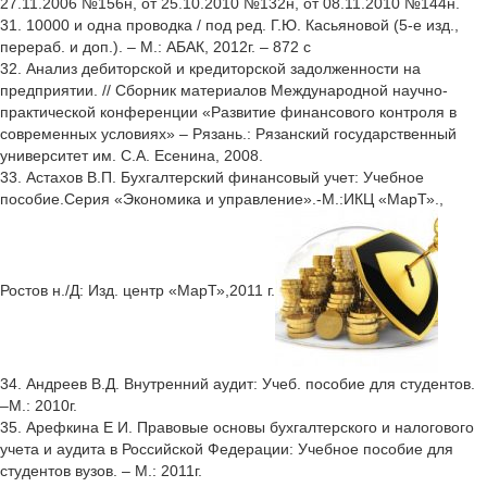
27.11.2006 №156н, от 25.10.2010 №132н, от 08.11.2010 №144н.
31. 10000 и одна проводка / под ред. Г.Ю. Касьяновой (5-е изд.,
перераб. и доп.). – М.: АБАК, 2012г. – 872 с
32. Анализ дебиторской и кредиторской задолженности на
предприятии. // Сборник материалов Международной научно-
практической конференции «Развитие финансового контроля в
современных условиях» – Рязань.: Рязанский государственный
университет им. С.А. Есенина, 2008.
33. Астахов В.П. Бухгалтерский финансовый учет: Учебное
пособие.Серия «Экономика и управление».-М.:ИКЦ «МарТ».,
Ростов н./Д: Изд. центр «МарТ»,2011 г.
34. Андреев В.Д. Внутренний аудит: Учеб. пособие для студентов.
–М.: 2010г.
35. Арефкина Е И. Правовые основы бухгалтерского и налогового
учета и аудита в Российской Федерации: Учебное пособие для
студентов вузов. – М.: 2011г.