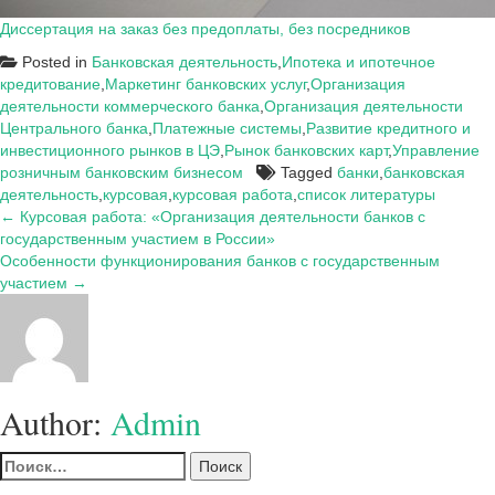
Диссертация на заказ без предоплаты, без посредников
Posted in
Банковская деятельность
,
Ипотека и ипотечное
кредитование
,
Маркетинг банковских услуг
,
Организация
деятельности коммерческого банка
,
Организация деятельности
Центрального банка
,
Платежные системы
,
Развитие кредитного и
инвестиционного рынков в ЦЭ
,
Рынок банковских карт
,
Управление
розничным банковским бизнесом
Tagged
банки
,
банковская
деятельность
,
курсовая
,
курсовая работа
,
список литературы
Навигация
← Курсовая работа: «Организация деятельности банков с
государственным участием в России»
по
Особенности функционирования банков с государственным
записям
участием →
Author:
Admin
Найти: