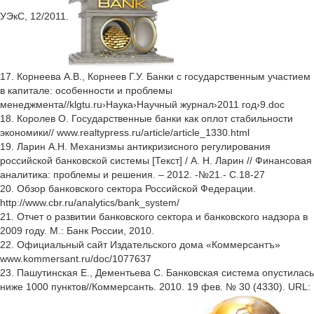
УЭкС, 12/2011.
17. Корнеева А.В., Корнеев Г.У. Банки с государственным участием
в капитале: особенности и проблемы
менеджмента//klgtu.ru›Наука›Научный журнал›2011 год›9.doc
18. Королев О. Государственные банки как оплот стабильности
экономики// www.realtypress.ru/article/article_1330.html
19. Ларин А.Н. Механизмы антикризисного регулирования
российской банковской системы [Текст] / А. Н. Ларин // Финансовая
аналитика: проблемы и решения. – 2012. -№21.- С.18-27
20. Обзор банковского сектора Российской Федерации.
http://www.cbr.ru/analytics/bank_system/
21. Отчет о развитии банковского сектора и банковского надзора в
2009 году. М.: Банк России, 2010.
22. Официальный сайт Издательского дома «Коммерсантъ»
www.kommersant.ru/doc/1077637
23. Пашутинская Е., Дементьева С. Банковская система опустилась
ниже 1000 пунктов//Коммерсанть. 2010. 19 фев. № 30 (4330). URL: