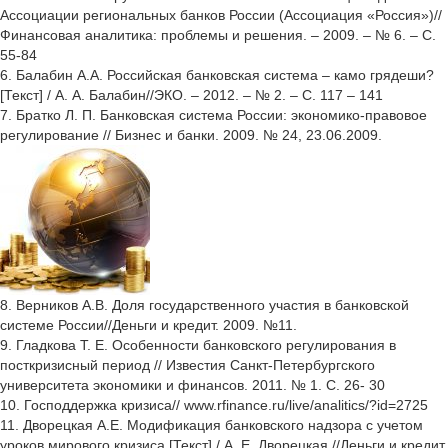
Ассоциации региональных банков России (Ассоциация «Россия»)//
Финансовая аналитика: проблемы и решения. – 2009. – № 6. – С.
55-84
6. Балабин А.А. Российская банковская система – камо грядеши?
[Текст] / А. А. Балабин//ЭКО. – 2012. – № 2. – С. 117 – 141
7. Братко Л. П. Банковская система России: экономико-правовое
регулирование // Бизнес и банки. 2009. № 24, 23.06.2009.
8. Верников А.В. Доля государственного участия в банковской
системе России//Деньги и кредит. 2009. №11.
9. Гладкова Т. Е. Особенности банковского регулирования в
посткризисный период // Известия Санкт-Петербургского
университета экономики и финансов. 2011. № 1. С. 26- 30
10. Господдержка кризиса// www.rfinance.ru/live/analitics/?id=2725
11. Дворецкая А.Е. Модификация банковского надзора с учетом
уроков мирового кризиса [Текст] / А. Е. Дворецкая //Деньги и кредит.