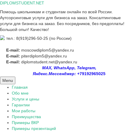
Skip
DIPLOMSTUDENT.NET
to
Помощь школьникам и студентам онлайн по всей России.
content
Аутсорсинговые услуги для бизнеса на заказ. Консалтинговые
услуги для бизнеса на заказ. Без посредников, без предоплаты!
Большой опыт! Качество!
тел.: 8(919)296-50-25 (по России)
E-mail:
moscowdiplom5@yandex.ru
E-mail:
piterdiplom5@yandex.ru
E-mail:
diplomstudent.net@yandex.ru
MAX, WhatsApp, Telegram,
Яндекс.Мессенджер:
+79192965025
Menu
Главная
Обо мне
Услуги и цены
Гарантии
Мои работы
Преимущества
Примеры ВКР
Примеры презентаций