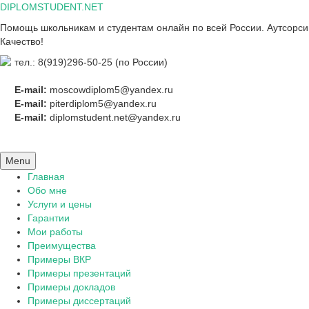
Skip
DIPLOMSTUDENT.NET
to
Помощь школьникам и студентам онлайн по всей России. Аутсорсинг
content
Качество!
тел.: 8(919)296-50-25 (по России)
E-mail:
moscowdiplom5@yandex.ru
E-mail:
piterdiplom5@yandex.ru
E-mail:
diplomstudent.net@yandex.ru
Menu
Главная
Обо мне
Услуги и цены
Гарантии
Мои работы
Преимущества
Примеры ВКР
Примеры презентаций
Примеры докладов
Примеры диссертаций