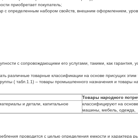
ности приобретает покупатель;
вар с определенным набором свойств, внешним оформлением, уров
купности с сопровождающими его услугами, такими, как гарантия, 
ь различные товарные классификации на основе присущих этим т
руппы ( табл.1.1) – товары промышленного назначения и товары н
Товары народного потре
материалы и детали, капитальное
классифицируют на основе 
машины, мебель, одежда, м
ребления проводится с целью определения емкости и характера р