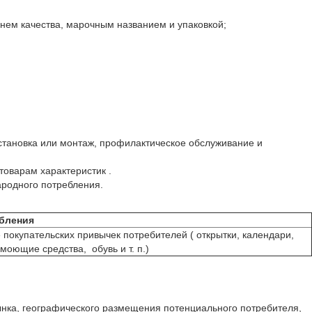
нем качества, марочным названием и упаковкой;
установка или монтаж, профилактическое обслуживание и
оварам характеристик .
ародного потребления.
бления
покупательских привычек потребителей ( открытки, календари,
оющие средства, обувь и т. п.)
ынка, географического размещения потенциального потребителя,