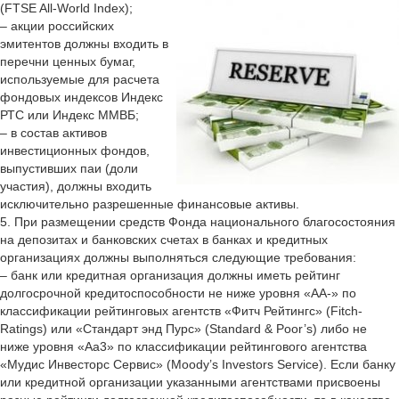
(FTSE All-World Index);
– акции российских
эмитентов должны входить в
перечни ценных бумаг,
используемые для расчета
фондовых индексов Индекс
РТС или Индекс ММВБ;
– в состав активов
инвестиционных фондов,
выпустивших паи (доли
участия), должны входить
исключительно разрешенные финансовые активы.
5. При размещении средств Фонда национального благосостояния
на депозитах и банковских счетах в банках и кредитных
организациях должны выполняться следующие требования:
– банк или кредитная организация должны иметь рейтинг
долгосрочной кредитоспособности не ниже уровня «АА-» по
классификации рейтинговых агентств «Фитч Рейтингс» (Fitch-
Ratings) или «Стандарт энд Пурс» (Standard & Poor’s) либо не
ниже уровня «Аа3» по классификации рейтингового агентства
«Мудис Инвесторс Сервис» (Moody’s Investors Service). Если банку
или кредитной организации указанными агентствами присвоены