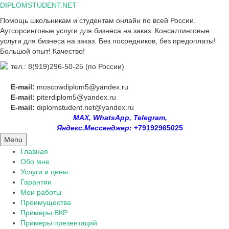
Skip
DIPLOMSTUDENT.NET
to
Помощь школьникам и студентам онлайн по всей России.
content
Аутсорсинговые услуги для бизнеса на заказ. Консалтинговые
услуги для бизнеса на заказ. Без посредников, без предоплаты!
Большой опыт! Качество!
тел.: 8(919)296-50-25 (по России)
E-mail:
moscowdiplom5@yandex.ru
E-mail:
piterdiplom5@yandex.ru
E-mail:
diplomstudent.net@yandex.ru
MAX, WhatsApp, Telegram,
Яндекс.Мессенджер:
+79192965025
Menu
Главная
Обо мне
Услуги и цены
Гарантии
Мои работы
Преимущества
Примеры ВКР
Примеры презентаций