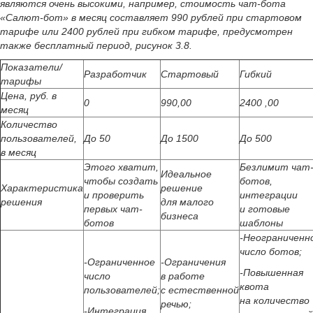
являются очень высокими, например, стоимость чат-бота
«Салют-бот» в месяц составляет 990 рублей при стартовом
тарифе или 2400 рублей при гибком тарифе, предусмотрен
также бесплатный период, рисунок 3.8.
Показатели/
Разработчик
Стартовый
Гибкий
тарифы
Цена, руб. в
0
990,00
2400 ,00
месяц
Количество
пользователей,
До 50
До 1500
До 500
в месяц
Этого хватит,
Безлимит чат
Идеальное
чтобы создать
ботов,
Характеристика
решение
и проверить
интеграции
решения
для малого
первых чат-
и готовые
бизнеса
ботов
шаблоны
-Неограниченн
число ботов;
-Ограниченное
-Ограничения
-Повышенная
число
в работе
квота
пользователей;
с естественной
на количество
речью;
-Интеграция