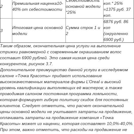
Себестоимость
Премиальная наценка10-
коп.* 25%
2
основной модели
40% от себестоимости
=1375 руб. 37
*25%
коп.
6876 руб. 86
Итоговая цена основной
Сумма строк 1 и
коп
3
модели
2
(округленно
6900 руб.)
Таким образом, окончательная цена услуги на выполнение
стрижки равномерной с современным окрашиванием волос
составит 6900 рублей. Это самая низкая цена среди
конкурентов, рисунок 3.7.
Дополнительное преимущество данной услуги в исследуемом
салоне «Точка Красоты» придают использование
высококачественных материалов фирмы L’Oreal и высокий
уровень квалификации выполняющих её мастеров; а также
проводимая салоном постоянная программа лояльности,
которая формирует гибкую политику скидок для постоянных
клиентов. Следует отметить, что расчет окончательной
цены основной модели не учитывает затраты на продвижение,
оплачивать затраты на продвижение компания «Точка
Красоты» может из наценки, которая составляет 10,0%-40,0%.
При этом, важно отметить, что расходы на продвижение не