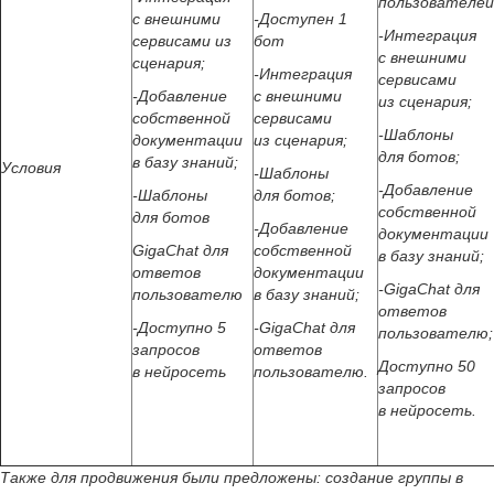
пользователей
с внешними
-Доступен 1
-Интеграция
сервисами из
бот
с внешними
сценария;
-Интеграция
сервисами
-Добавление
с внешними
из сценария;
собственной
сервисами
-Шаблоны
документации
из сценария;
для ботов;
в базу знаний;
Условия
-Шаблоны
-Добавление
-Шаблоны
для ботов;
собственной
для ботов
-Добавление
документации
GigaChat для
собственной
в базу знаний;
ответов
документации
-GigaChat для
пользователю
в базу знаний;
ответов
-Доступно 5
-GigaChat для
пользователю;
запросов
ответов
Доступно 50
в нейросеть
пользователю.
запросов
в нейросеть.
Также для продвижения были предложены: создание группы в