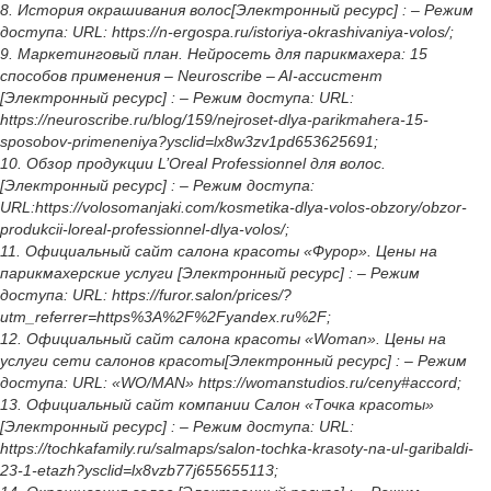
8. История окрашивания волос[Электронный ресурс] : – Режим
доступа: URL: https://n-ergospa.ru/istoriya-okrashivaniya-volos/;
9. Маркетинговый план. Нейросеть для парикмахера: 15
способов применения – Neuroscribe – AI-ассистент
[Электронный ресурс] : – Режим доступа: URL:
https://neuroscribe.ru/blog/159/nejroset-dlya-parikmahera-15-
sposobov-primeneniya?ysclid=lx8w3zv1pd653625691;
10. Обзор продукции L’Oreal Professionnel для волос.
[Электронный ресурс] : – Режим доступа:
URL:https://volosomanjaki.com/kosmetika-dlya-volos-obzory/obzor-
produkcii-loreal-professionnel-dlya-volos/;
11. Официальный сайт салона красоты «Фурор». Цены на
парикмахерские услуги [Электронный ресурс] : – Режим
доступа: URL: https://furor.salon/prices/?
utm_referrer=https%3A%2F%2Fyandex.ru%2F;
12. Официальный сайт салона красоты «Woman». Цены на
услуги сети салонов красоты[Электронный ресурс] : – Режим
доступа: URL: «WO/MAN» https://womanstudios.ru/ceny#accord;
13. Официальный сайт компании Салон «Точка красоты»
[Электронный ресурс] : – Режим доступа: URL:
https://tochkafamily.ru/salmaps/salon-tochka-krasoty-na-ul-garibaldi-
23-1-etazh?ysclid=lx8vzb77j655655113;