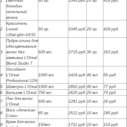
1
светлый
50 гр.
1045 руб.
20 гр.
418 руб.
блондин
пепельный
мокка
Краситель
2
Loreal
50 гр.
1045 руб.
20 гр.
418 руб.
«DiaLight»10/32
Пудра-глина для
обесцвечивания
3
волос без
500 мл.
2715 руб.
30 гр.
163 руб.
аммиака L’Oreal
Blond Studio 7
Оксидант
4
L’Oreal
1000 мл.
1424 руб.
45 мл.
65 руб.
Professional 12%
5
Шампунь L’Oreal
1500 мл.
2852 руб.
40 мл.
77 руб.
6
Бальзам L’Oreal
750 мл.
2620 руб.
20 мл.
70 руб.
Лак для волос
7
500 мл.
1281 руб.
10 мл.
26 руб.
L’Oreal
Воск «American
8
85 гр.
2512 руб.
10 мл.
295 руб.
Crew»
Крем для волос
9
150мл
1711 руб.
10 мл.
114 руб.