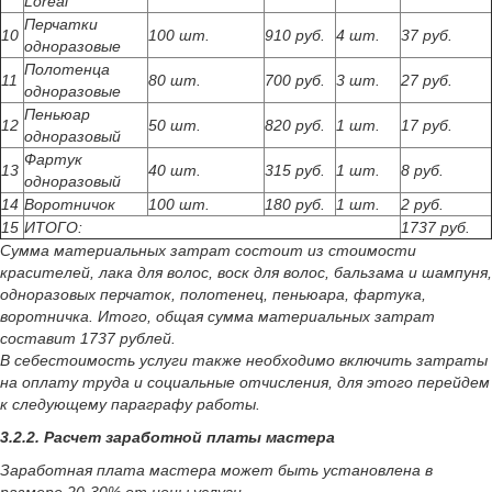
Loreal
Перчатки
10
100 шт.
910 руб.
4 шт.
37 руб.
одноразовые
Полотенца
11
80 шт.
700 руб.
3 шт.
27 руб.
одноразовые
Пеньюар
12
50 шт.
820 руб.
1 шт.
17 руб.
одноразовый
Фартук
13
40 шт.
315 руб.
1 шт.
8 руб.
одноразовый
14
Воротничок
100 шт.
180 руб.
1 шт.
2 руб.
15
ИТОГО:
1737 руб.
Сумма материальных затрат состоит из стоимости
красителей, лака для волос, воск для волос, бальзама и шампуня,
одноразовых перчаток, полотенец, пеньюара, фартука,
воротничка. Итого, общая сумма материальных затрат
составит 1737 рублей.
В себестоимость услуги также необходимо включить затраты
на оплату труда и социальные отчисления, для этого перейдем
к следующему параграфу работы.
3.2.2. Расчет заработной платы мастера
Заработная плата мастера может быть установлена в