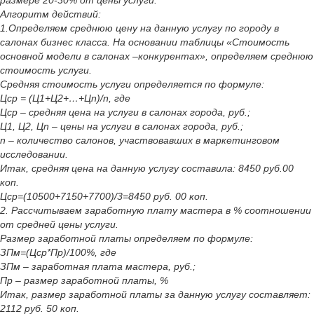
размере 20-30% от цены услуги.
Алгоритм действий:
1.Определяем среднюю цену на данную услугу по городу в
салонах бизнес класса. На основании таблицы «Стоимость
основной модели в салонах –конкурентах», определяем среднюю
стоимость услуги.
Средняя стоимость услуги определяется по формуле:
Цср = (Ц1+Ц2+…+Цn)/n, где
Цср – средняя цена на услуги в салонах города, руб.;
Ц1, Ц2, Цn – цены на услуги в салонах города, руб.;
n – количество салонов, участвовавших в маркетинговом
исследовании.
Итак, средняя цена на данную услугу составила: 8450 руб.00
коп.
Цср=(10500+7150+7700)/3=8450 руб. 00 коп.
2. Рассчитываем заработную плату мастера в % соотношении
от средней цены услуги.
Размер заработной платы определяем по формуле:
ЗПм=(Цср*Пр)/100%, где
ЗПм – заработная плата мастера, руб.;
Пр – размер заработной платы, %
Итак, размер заработной платы за данную услугу составляет:
2112 руб. 50 коп.