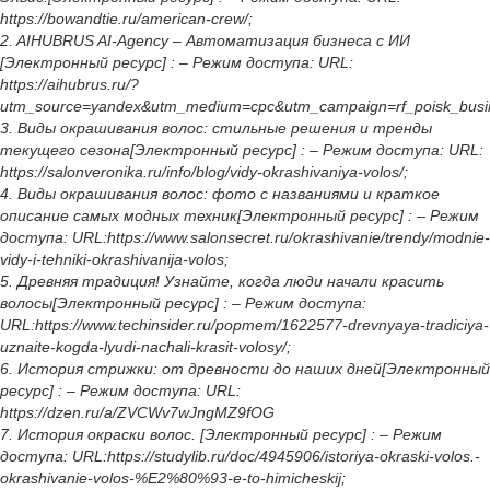
https://bowandtie.ru/american-crew/;
2. AIHUBRUS AI-Agency – Автоматизация бизнеса с ИИ
[Электронный ресурс] : – Режим доступа: URL:
https://aihubrus.ru/?
utm_source=yandex&utm_medium=cpc&utm_campaign=rf_p
3. Виды окрашивания волос: стильные решения и тренды
текущего сезона[Электронный ресурс] : – Режим доступа: URL:
https://salonveronika.ru/info/blog/vidy-okrashivaniya-volos/;
4. Виды окрашивания волос: фото с названиями и краткое
описание самых модных техник[Электронный ресурс] : – Режим
доступа: URL:https://www.salonsecret.ru/okrashivanie/trendy/modnie-
vidy-i-tehniki-okrashivanija-volos;
5. Древняя традиция! Узнайте, когда люди начали красить
волосы[Электронный ресурс] : – Режим доступа:
URL:https://www.techinsider.ru/popmem/1622577-drevnyaya-tradiciya-
uznaite-kogda-lyudi-nachali-krasit-volosy/;
6. История стрижки: от древности до наших дней[Электронный
ресурс] : – Режим доступа: URL:
https://dzen.ru/a/ZVCWv7wJngMZ9fOG
7. История окраски волос. [Электронный ресурс] : – Режим
доступа: URL:https://studylib.ru/doc/4945906/istoriya-okraski-volos.-
okrashivanie-volos-%E2%80%93-e-to-himicheskij;