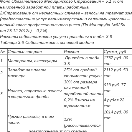
Фонд Обязательного Медицинского Страхования – 5,1 % от
начисленной заработной платы работника.
2)Страхование от несчастных случаев – взносы на травматизм
(предоставление услуг парикмахерскими и салонами красоты –
первый класс профессионального риска (Пр.Минтруда №625н
от 25.12.2012г) – 0,2%).
Расчеты себестоимости услуги приведены в табл. 3.6.
Таблица 3.6-Себестоимость основной модели
№
Статьи затрат
Расчет
Сумма, руб.
Приведен в табл.
1737 руб. 00
1.
Материалы, аксессуары
3.5
коп.
Заработная плата
25% от средней
2112 руб. 50
2.
мастера
стоимости услуги
коп.
30% от размера
633 руб. 77
начисленной
Налоги, страховые взносы
коп.
3.
заработной платы
в социальные фонды
0,2% Взносы на
4 рубля 22
травматизм
коп.
1014 руб. 00
Прочие расходы, в том
коп
12%
числе:
(рассчитываются
– электроэнергия;
от средней