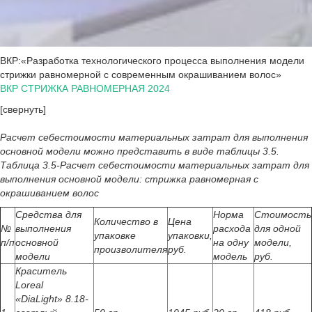
ВКР:«Разработка технологического процесса выполнения модели
стрижки равномерной с современным окрашиванием волос»
ВКР СТРИЖКА РАВНОМЕРНАЯ 2024
[свернуть]
Расчет себестоимости материальных затрат для выполнения
основной модели можно представить в виде таблицы 3.5.
Таблица 3.5-Расчет себестоимости материальных затрат для
выполнения основной модели: стрижка равномерная с
окрашиванием волос
Средства для
Норма
Стоимость
Количество в
Цена
№
выполнения
расхода
для одной
упаковке
упаковки,
п/п
основной
на одну
модели,
произволителя
руб.
модели
модель
руб.
Краситель
Loreal
«DiaLight» 8.18-