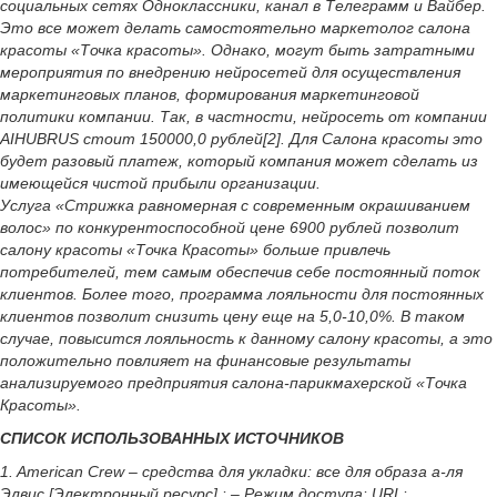
социальных сетях Одноклассники, канал в Телеграмм и Вайбер.
Это все может делать самостоятельно маркетолог салона
красоты «Точка красоты». Однако, могут быть затратными
мероприятия по внедрению нейросетей для осуществления
маркетинговых планов, формирования маркетинговой
политики компании. Так, в частности, нейросеть от компании
AIHUBRUS стоит 150000,0 рублей[2]. Для Салона красоты это
будет разовый платеж, который компания может сделать из
имеющейся чистой прибыли организации.
Услуга «Стрижка равномерная с современным окрашиванием
волос» по конкурентоспособной цене 6900 рублей позволит
салону красоты «Точка Красоты» больше привлечь
потребителей, тем самым обеспечив себе постоянный поток
клиентов. Более того, программа лояльности для постоянных
клиентов позволит снизить цену еще на 5,0-10,0%. В таком
случае, повысится лояльность к данному салону красоты, а это
положительно повлияет на финансовые результаты
анализируемого предприятия салона-парикмахерской «Точка
Красоты».
СПИСОК ИСПОЛЬЗОВАННЫХ ИСТОЧНИКОВ
1. American Crew – средства для укладки: все для образа а-ля
Элвис.[Электронный ресурс] : – Режим доступа: URL: