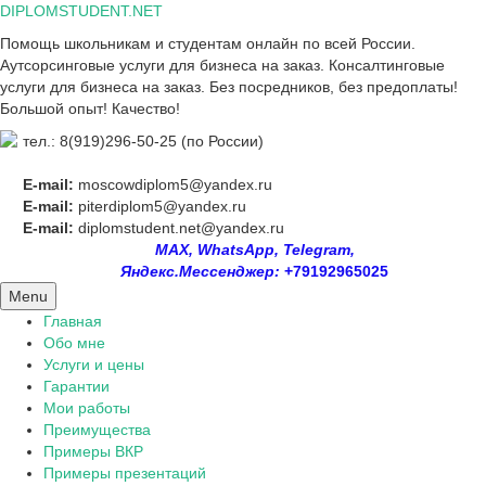
Skip
DIPLOMSTUDENT.NET
to
Помощь школьникам и студентам онлайн по всей России.
content
Аутсорсинговые услуги для бизнеса на заказ. Консалтинговые
услуги для бизнеса на заказ. Без посредников, без предоплаты!
Большой опыт! Качество!
тел.: 8(919)296-50-25 (по России)
E-mail:
moscowdiplom5@yandex.ru
E-mail:
piterdiplom5@yandex.ru
E-mail:
diplomstudent.net@yandex.ru
MAX, WhatsApp, Telegram,
Яндекс.Мессенджер:
+79192965025
Menu
Главная
Обо мне
Услуги и цены
Гарантии
Мои работы
Преимущества
Примеры ВКР
Примеры презентаций