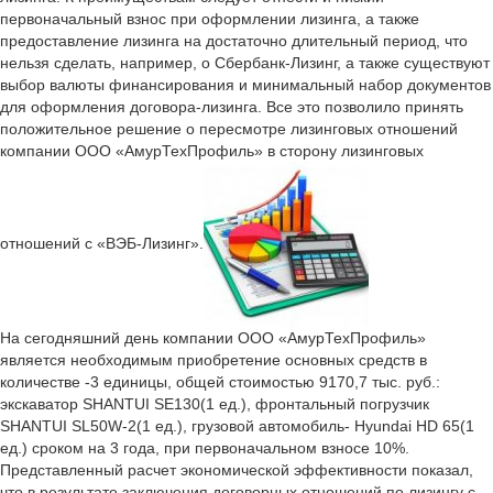
первоначальный взнос при оформлении лизинга, а также
предоставление лизинга на достаточно длительный период, что
нельзя сделать, например, о Сбербанк-Лизинг, а также существуют
выбор валюты финансирования и минимальный набор документов
для оформления договора-лизинга. Все это позволило принять
положительное решение о пересмотре лизинговых отношений
компании ООО «АмурТехПрофиль» в сторону лизинговых
отношений с «ВЭБ-Лизинг».
На сегодняшний день компании ООО «АмурТехПрофиль»
является необходимым приобретение основных средств в
количестве -3 единицы, общей стоимостью 9170,7 тыс. руб.:
экскаватор SHANTUI SE130(1 ед.), фронтальный погрузчик
SHANTUI SL50W-2(1 ед.), грузовой автомобиль- Hyundai HD 65(1
ед.) сроком на 3 года, при первоначальном взносе 10%.
Представленный расчет экономической эффективности показал,
что в результате заключения договорных отношений по лизингу с