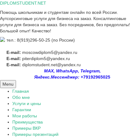
Skip
DIPLOMSTUDENT.NET
to
Помощь школьникам и студентам онлайн по всей России.
content
Аутсорсинговые услуги для бизнеса на заказ. Консалтинговые
услуги для бизнеса на заказ. Без посредников, без предоплаты!
Большой опыт! Качество!
тел.: 8(919)296-50-25 (по России)
E-mail:
moscowdiplom5@yandex.ru
E-mail:
piterdiplom5@yandex.ru
E-mail:
diplomstudent.net@yandex.ru
MAX, WhatsApp, Telegram,
Яндекс.Мессенджер:
+79192965025
Menu
Главная
Обо мне
Услуги и цены
Гарантии
Мои работы
Преимущества
Примеры ВКР
Примеры презентаций