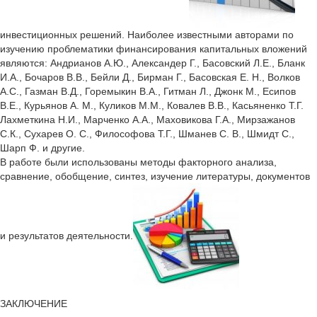
инвестиционных решений. Наиболее известными авторами по
изучению проблематики финансирования капитальных вложений
являются: Андрианов А.Ю., Александер Г., Басовский Л.Е., Бланк
И.А., Бочаров В.В., Бейли Д., Бирман Г., Басовская Е. Н., Волков
А.С., Газман В.Д., Горемыкин В.А., Гитман Л., Джонк М., Есипов
В.Е., Курьянов А. М., Куликов М.М., Ковалев В.В., Касьяненко Т.Г.
Лахметкина Н.И., Марченко А.А., Маховикова Г.А., Мирзажанов
С.К., Сухарев О. С., Философова Т.Г., Шманев С. В., Шмидт С.,
Шарп Ф. и другие.
В работе были использованы методы факторного анализа,
сравнение, обобщение, синтез, изучение литературы, документов
и результатов деятельности.
ЗАКЛЮЧЕНИЕ