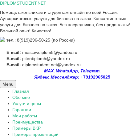
Skip
DIPLOMSTUDENT.NET
to
Помощь школьникам и студентам онлайн по всей России.
content
Аутсорсинговые услуги для бизнеса на заказ. Консалтинговые
услуги для бизнеса на заказ. Без посредников, без предоплаты!
Большой опыт! Качество!
тел.: 8(919)296-50-25 (по России)
E-mail:
moscowdiplom5@yandex.ru
E-mail:
piterdiplom5@yandex.ru
E-mail:
diplomstudent.net@yandex.ru
MAX, WhatsApp, Telegram,
Яндекс.Мессенджер:
+79192965025
Menu
Главная
Обо мне
Услуги и цены
Гарантии
Мои работы
Преимущества
Примеры ВКР
Примеры презентаций