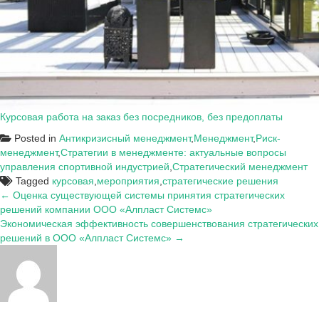
Курсовая работа на заказ без посредников, без предоплаты
Posted in
Антикризисный менеджмент
,
Менеджмент
,
Риск-
менеджмент
,
Стратегии в менеджменте: актуальные вопросы
управления спортивной индустрией
,
Стратегический менеджмент
Tagged
курсовая
,
мероприятия
,
стратегические решения
Навигация
← Оценка существующей системы принятия стратегических
решений компании ООО «Алпласт Системс»
по
Экономическая эффективность совершенствования стратегических
записям
решений в ООО «Алпласт Системс» →