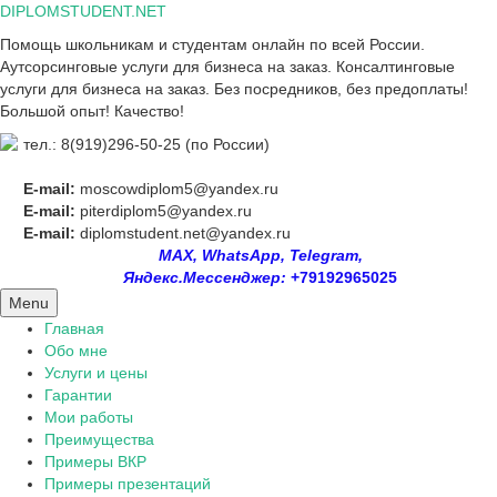
Skip
DIPLOMSTUDENT.NET
to
Помощь школьникам и студентам онлайн по всей России.
content
Аутсорсинговые услуги для бизнеса на заказ. Консалтинговые
услуги для бизнеса на заказ. Без посредников, без предоплаты!
Большой опыт! Качество!
тел.: 8(919)296-50-25 (по России)
E-mail:
moscowdiplom5@yandex.ru
E-mail:
piterdiplom5@yandex.ru
E-mail:
diplomstudent.net@yandex.ru
MAX, WhatsApp, Telegram,
Яндекс.Мессенджер:
+79192965025
Menu
Главная
Обо мне
Услуги и цены
Гарантии
Мои работы
Преимущества
Примеры ВКР
Примеры презентаций