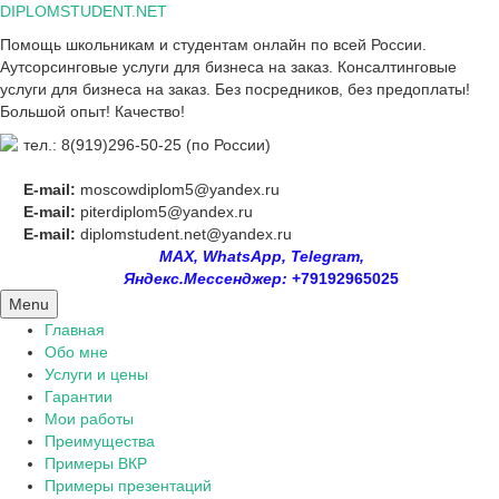
Skip
DIPLOMSTUDENT.NET
to
Помощь школьникам и студентам онлайн по всей России.
content
Аутсорсинговые услуги для бизнеса на заказ. Консалтинговые
услуги для бизнеса на заказ. Без посредников, без предоплаты!
Большой опыт! Качество!
тел.: 8(919)296-50-25 (по России)
E-mail:
moscowdiplom5@yandex.ru
E-mail:
piterdiplom5@yandex.ru
E-mail:
diplomstudent.net@yandex.ru
MAX, WhatsApp, Telegram,
Яндекс.Мессенджер:
+79192965025
Menu
Главная
Обо мне
Услуги и цены
Гарантии
Мои работы
Преимущества
Примеры ВКР
Примеры презентаций