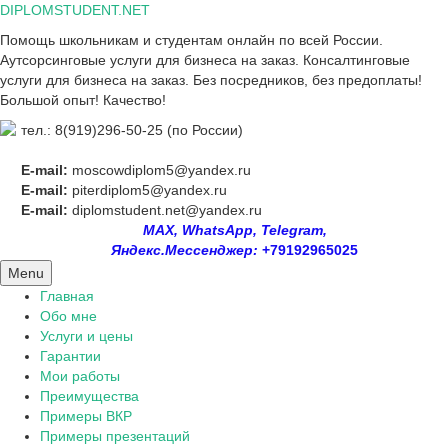
Skip
DIPLOMSTUDENT.NET
to
Помощь школьникам и студентам онлайн по всей России.
content
Аутсорсинговые услуги для бизнеса на заказ. Консалтинговые
услуги для бизнеса на заказ. Без посредников, без предоплаты!
Большой опыт! Качество!
тел.: 8(919)296-50-25 (по России)
E-mail:
moscowdiplom5@yandex.ru
E-mail:
piterdiplom5@yandex.ru
E-mail:
diplomstudent.net@yandex.ru
MAX, WhatsApp, Telegram,
Яндекс.Мессенджер:
+79192965025
Menu
Главная
Обо мне
Услуги и цены
Гарантии
Мои работы
Преимущества
Примеры ВКР
Примеры презентаций