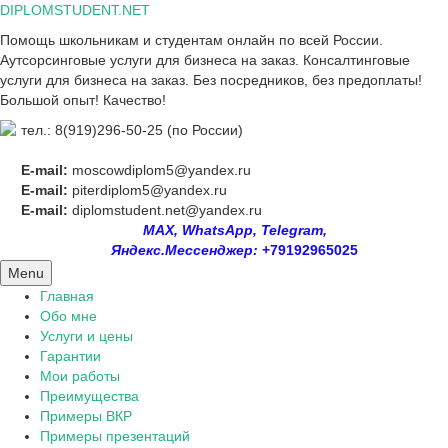
Skip
DIPLOMSTUDENT.NET
to
Помощь школьникам и студентам онлайн по всей России.
content
Аутсорсинговые услуги для бизнеса на заказ. Консалтинговые
услуги для бизнеса на заказ. Без посредников, без предоплаты!
Большой опыт! Качество!
тел.: 8(919)296-50-25 (по России)
E-mail:
moscowdiplom5@yandex.ru
E-mail:
piterdiplom5@yandex.ru
E-mail:
diplomstudent.net@yandex.ru
MAX, WhatsApp, Telegram,
Яндекс.Мессенджер:
+79192965025
Menu
Главная
Обо мне
Услуги и цены
Гарантии
Мои работы
Преимущества
Примеры ВКР
Примеры презентаций