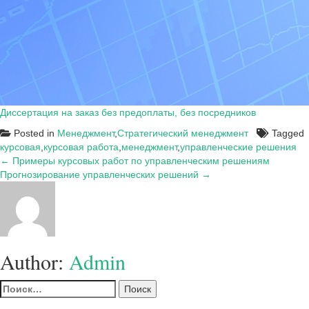
Диссертация на заказ без предоплаты, без посредников
Posted in
Менеджмент
,
Стратегический менеджмент
Tagged
курсовая
,
курсовая работа
,
менеджмент
,
управленческие решения
Навигация
← Примеры курсовых работ по управленческим решениям
Прогнозирование управленческих решений →
по
записям
Author:
Admin
Найти: