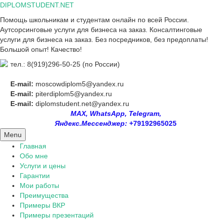
Skip
DIPLOMSTUDENT.NET
to
Помощь школьникам и студентам онлайн по всей России.
content
Аутсорсинговые услуги для бизнеса на заказ. Консалтинговые
услуги для бизнеса на заказ. Без посредников, без предоплаты!
Большой опыт! Качество!
тел.: 8(919)296-50-25 (по России)
E-mail:
moscowdiplom5@yandex.ru
E-mail:
piterdiplom5@yandex.ru
E-mail:
diplomstudent.net@yandex.ru
MAX, WhatsApp, Telegram,
Яндекс.Мессенджер:
+79192965025
Menu
Главная
Обо мне
Услуги и цены
Гарантии
Мои работы
Преимущества
Примеры ВКР
Примеры презентаций