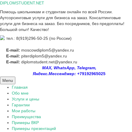
Skip
DIPLOMSTUDENT.NET
to
Помощь школьникам и студентам онлайн по всей России.
content
Аутсорсинговые услуги для бизнеса на заказ. Консалтинговые
услуги для бизнеса на заказ. Без посредников, без предоплаты!
Большой опыт! Качество!
тел.: 8(919)296-50-25 (по России)
E-mail:
moscowdiplom5@yandex.ru
E-mail:
piterdiplom5@yandex.ru
E-mail:
diplomstudent.net@yandex.ru
MAX, WhatsApp, Telegram,
Яндекс.Мессенджер:
+79192965025
Menu
Главная
Обо мне
Услуги и цены
Гарантии
Мои работы
Преимущества
Примеры ВКР
Примеры презентаций