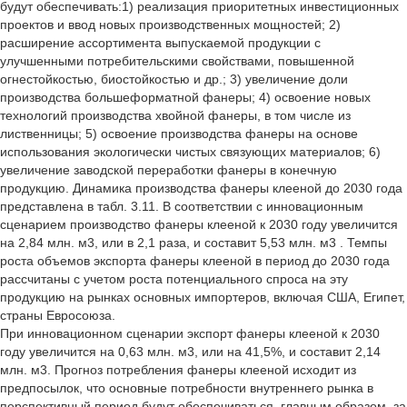
будут обеспечивать:1) реализация приоритетных инвестиционных
проектов и ввод новых производственных мощностей; 2)
расширение ассортимента выпускаемой продукции с
улучшенными потребительскими свойствами, повышенной
огнестойкостью, биостойкостью и др.; 3) увеличение доли
производства большеформатной фанеры; 4) освоение новых
технологий производства хвойной фанеры, в том числе из
лиственницы; 5) освоение производства фанеры на основе
использования экологически чистых связующих материалов; 6)
увеличение заводской переработки фанеры в конечную
продукцию. Динамика производства фанеры клееной до 2030 года
представлена в табл. 3.11. В соответствии с инновационным
сценарием производство фанеры клееной к 2030 году увеличится
на 2,84 млн. м3, или в 2,1 раза, и составит 5,53 млн. м3 . Темпы
роста объемов экспорта фанеры клееной в период до 2030 года
рассчитаны с учетом роста потенциального спроса на эту
продукцию на рынках основных импортеров, включая США, Египет,
страны Евросоюза.
При инновационном сценарии экспорт фанеры клееной к 2030
году увеличится на 0,63 млн. м3, или на 41,5%, и составит 2,14
млн. м3. Прогноз потребления фанеры клееной исходит из
предпосылок, что основные потребности внутреннего рынка в
перспективный период будут обеспечиваться, главным образом, за