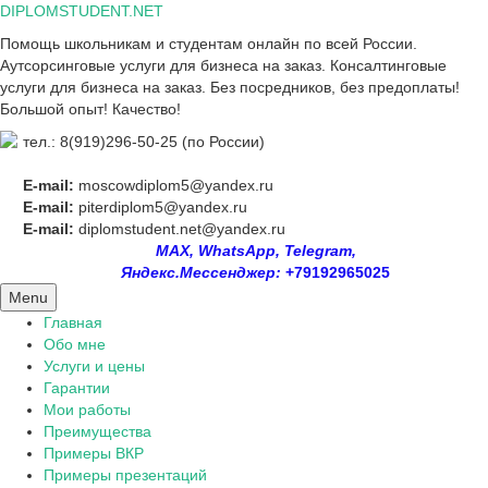
Skip
DIPLOMSTUDENT.NET
to
Помощь школьникам и студентам онлайн по всей России.
content
Аутсорсинговые услуги для бизнеса на заказ. Консалтинговые
услуги для бизнеса на заказ. Без посредников, без предоплаты!
Большой опыт! Качество!
тел.: 8(919)296-50-25 (по России)
E-mail:
moscowdiplom5@yandex.ru
E-mail:
piterdiplom5@yandex.ru
E-mail:
diplomstudent.net@yandex.ru
MAX, WhatsApp, Telegram,
Яндекс.Мессенджер:
+79192965025
Menu
Главная
Обо мне
Услуги и цены
Гарантии
Мои работы
Преимущества
Примеры ВКР
Примеры презентаций